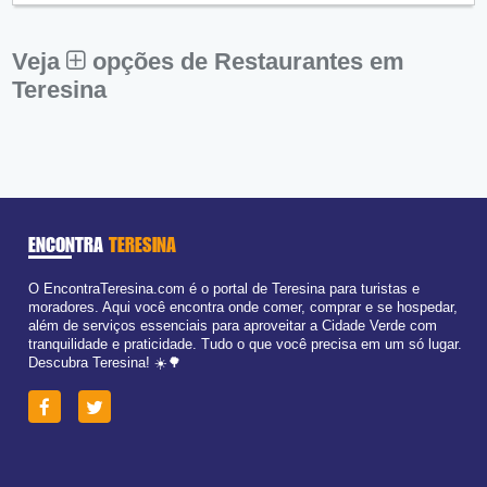
Sex:
09:00 - 18:00
Sáb:
Fechado
Dom:
Fechado
Veja
opções de Restaurantes em
Teresina
ENCONTRA
TERESINA
O EncontraTeresina.com é o portal de Teresina para turistas e
moradores. Aqui você encontra onde comer, comprar e se hospedar,
além de serviços essenciais para aproveitar a Cidade Verde com
tranquilidade e praticidade. Tudo o que você precisa em um só lugar.
Descubra Teresina! ☀️🌳