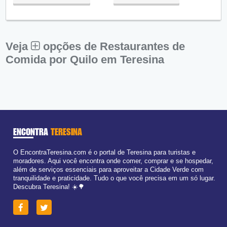
Qua:
09:00 - 18:00
Qui:
09:00 - 18:00
Sex:
09:00 - 18:00
Sáb:
Fechado
Dom:
Fechado
Veja
opções de Restaurantes de
Comida por Quilo em Teresina
ENCONTRA
TERESINA
O EncontraTeresina.com é o portal de Teresina para turistas e
moradores. Aqui você encontra onde comer, comprar e se hospedar,
além de serviços essenciais para aproveitar a Cidade Verde com
tranquilidade e praticidade. Tudo o que você precisa em um só lugar.
Descubra Teresina! ☀️🌳