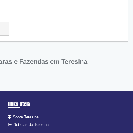
aras e Fazendas em Teresina
Links Utéis
Sobre Teresina
Notícias de Teresina