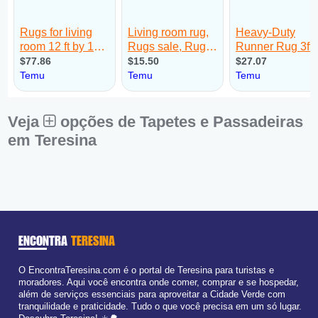
Veja
opções de Tapetes e Passadeiras
em Teresina
ENCONTRA
TERESINA
O EncontraTeresina.com é o portal de Teresina para turistas e
moradores. Aqui você encontra onde comer, comprar e se hospedar,
além de serviços essenciais para aproveitar a Cidade Verde com
tranquilidade e praticidade. Tudo o que você precisa em um só lugar.