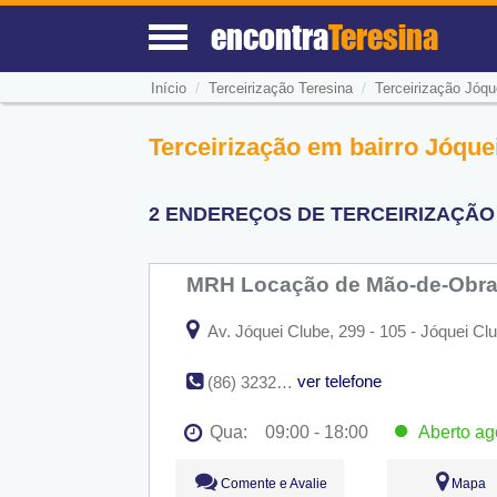
encontra
Teresina
/
/
Início
Terceirização Teresina
Terceirização Jóqu
Terceirização em bairro Jóquei
2 ENDEREÇOS DE TERCEIRIZAÇÃO N
MRH Locação de Mão-de-Obr
Av. Jóquei Clube, 299 - 105 - Jóquei Clu
ver telefone
(86) 3232-9656
Qua:
09:00 - 18:00
Aberto
ag
Seg:
09:00 - 18:00
Comente e Avalie
Mapa
Ter:
09:00 - 18:00