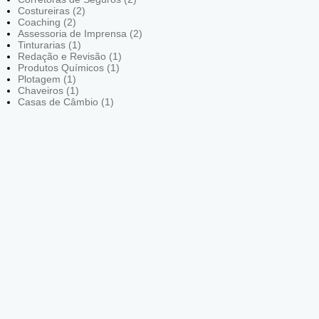
Costureiras (2)
Coaching (2)
Assessoria de Imprensa (2)
Tinturarias (1)
Redação e Revisão (1)
Produtos Químicos (1)
Plotagem (1)
Chaveiros (1)
Casas de Câmbio (1)