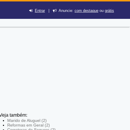
Entrar
|
Anuncie:
com destaque
ou
grátis
Veja também:
Marido de Aluguel (2)
Reformas em Geral (2)
Corretoras de Seguros (2)