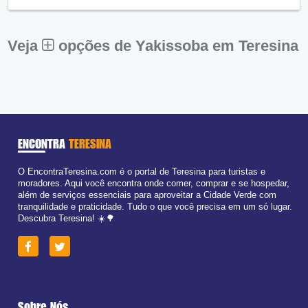
Sex:
09:00 - 18:00
Sáb:
Fechado
Dom:
Fechado
Veja
opções de Yakissoba em Teresina
ENCONTRA
TERESINA
O EncontraTeresina.com é o portal de Teresina para turistas e
moradores. Aqui você encontra onde comer, comprar e se hospedar,
além de serviços essenciais para aproveitar a Cidade Verde com
tranquilidade e praticidade. Tudo o que você precisa em um só lugar.
Descubra Teresina! ☀️🌳
Sobre Nós