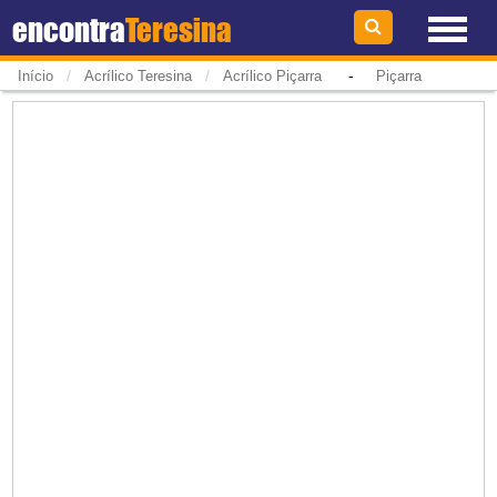
encontra
Teresina
/
/
-
Início
Acrílico Teresina
Acrílico Piçarra
Piçarra