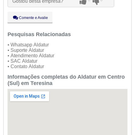
Gostou desta empresa?
Qui:
09:00 - 18:00
Sex:
09:00 - 18:00
Sáb:
Fechado
Comente e Avalie
Dom:
Fechado
Pesquisas Relacionadas
• Whatsapp Aldatur
• Suporte Aldatur
• Atendimento Aldatur
• SAC Aldatur
• Contato Aldatur
Informações completas do Aldatur em Centro
(Sul) em Teresina