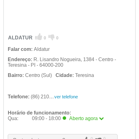
ALDATUR
0
0
Falar com:
Aldatur
Endereço:
R. Lisandro Nogueira, 1384 - Centro -
Teresina - PI - 64000-200
Bairro:
Centro (Sul)
Cidade:
Teresina
Telefone:
(86) 2106-3900
ver telefone
Horário de funcionamento:
Qua:
09:00 - 18:00
Aberto
agora
Seg:
09:00 - 18:00
Ter:
09:00 - 18:00
Qua:
09:00 - 18:00
Aberto
agora
0
0