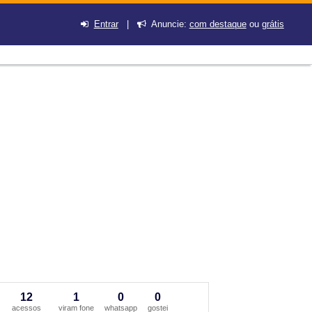
Entrar
|
Anuncie:
com destaque
ou
grátis
12
1
0
0
acessos
viram fone
whatsapp
gostei