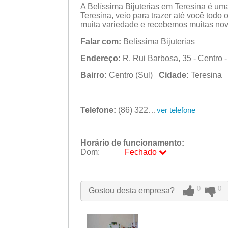
A Belíssima Bijuterias em Teresina é uma 
Teresina, veio para trazer até você todo
muita variedade e recebemos muitas novid
Falar com:
Belíssima Bijuterias
Endereço:
R. Rui Barbosa, 35 - Centro -
Bairro:
Centro (Sul)
Cidade:
Teresina
Telefone:
(86) 3223-1055
ver telefone
Horário de funcionamento:
Dom:
Fechado
Seg:
09:00 - 18:00
Ter:
09:00 - 18:00
Qua:
09:00 - 18:00
0
0
Gostou desta empresa?
Qui:
09:00 - 18:00
Sex:
09:00 - 18:00
Sáb:
Fechado
Dom:
Fechado