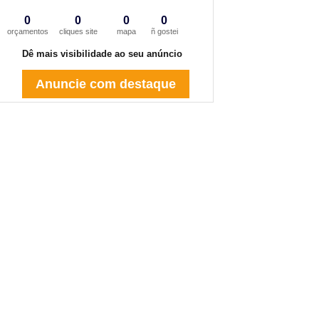
0
0
0
0
orçamentos
cliques site
mapa
ñ gostei
Dê mais visibilidade ao seu anúncio
Anuncie com destaque