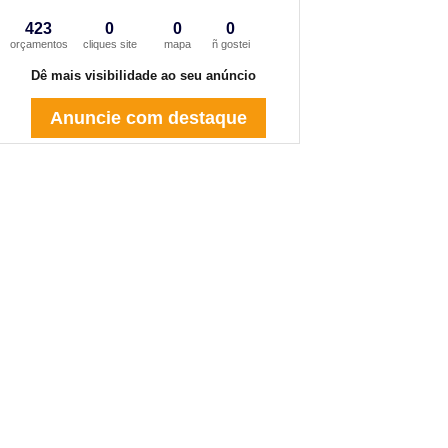
423
0
0
0
orçamentos
cliques site
mapa
ñ gostei
Dê mais visibilidade ao seu anúncio
Anuncie com destaque