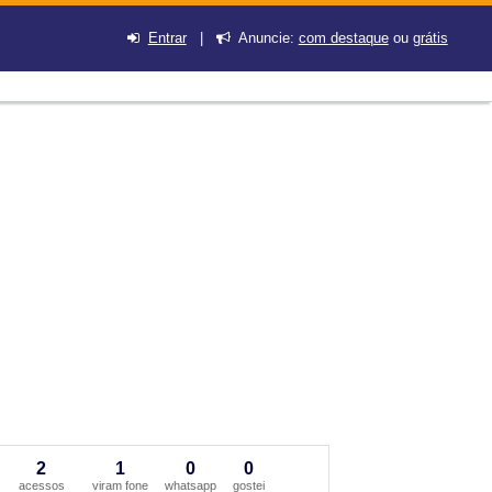
Entrar
|
Anuncie:
com destaque
ou
grátis
2
1
0
0
acessos
viram fone
whatsapp
gostei