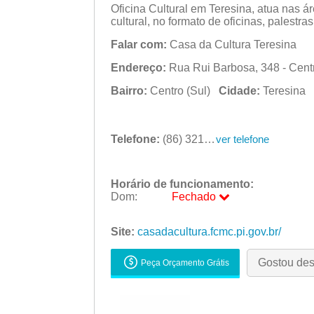
Oficina Cultural em Teresina, atua nas á
cultural, no formato de oficinas, palestr
Falar com:
Casa da Cultura Teresina
Endereço:
Rua Rui Barbosa, 348 - Centr
Bairro:
Centro (Sul)
Cidade:
Teresina
Telefone:
(86) 3215-7849
ver telefone
Horário de funcionamento:
Dom:
Fechado
Seg:
09:00 - 18:00
Ter:
Site:
casadacultura.fcmc.pi.gov.br/
09:00 - 18:00
Qua:
09:00 - 18:00
Qui:
09:00 - 18:00
Gostou de
Peça Orçamento Grátis
Sex:
09:00 - 18:00
Sáb:
Fechado
Dom:
Fechado