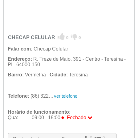
CHECAP CELULAR
0
0
Falar com:
Checap Celular
Endereço:
R. Treze de Maio, 391 - Centro - Teresina -
PI - 64000-150
Bairro:
Vermelha
Cidade:
Teresina
Telefone:
(86) 3221-0333
ver telefone
Horário de funcionamento:
●
Qua:
09:00 - 18:00
Fechado
Seg:
09:00 - 18:00
Ter:
09:00 - 18:00
●
Qua:
09:00 - 18:00
Fechado
0
0