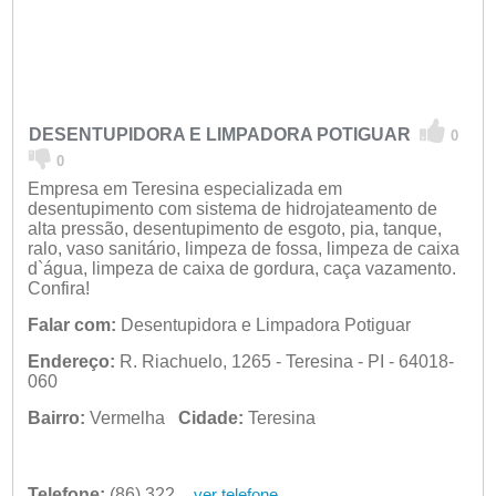
DESENTUPIDORA E LIMPADORA POTIGUAR
0
0
Empresa em Teresina especializada em
desentupimento com sistema de hidrojateamento de
alta pressão, desentupimento de esgoto, pia, tanque,
ralo, vaso sanitário, limpeza de fossa, limpeza de caixa
d`água, limpeza de caixa de gordura, caça vazamento.
Confira!
Falar com:
Desentupidora e Limpadora Potiguar
Endereço:
R. Riachuelo, 1265 - Teresina - PI - 64018-
060
Bairro:
Vermelha
Cidade:
Teresina
Telefone:
(86) 3221-6069
ver telefone