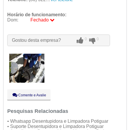
Horário de funcionamento:
Dom:
Fechado
Seg:
09:00 - 18:00
Ter:
09:00 - 18:00
Qua:
09:00 - 18:00
0
0
Gostou desta empresa?
Qui:
09:00 - 18:00
Sex:
09:00 - 18:00
Sáb:
Fechado
Dom:
Fechado
Comente e Avalie
Pesquisas Relacionadas
• Whatsapp Desentupidora e Limpadora Potiguar
• Suporte Desentupidora e Limpadora Potiguar