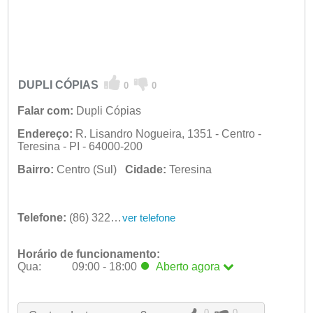
DUPLI CÓPIAS
0
0
Falar com:
Dupli Cópias
Endereço:
R. Lisandro Nogueira, 1351 - Centro -
Teresina - PI - 64000-200
Bairro:
Centro (Sul)
Cidade:
Teresina
Telefone:
(86) 3226-2793
ver telefone
Horário de funcionamento:
Qua:
09:00 - 18:00
Aberto
agora
Seg:
09:00 - 18:00
Ter:
09:00 - 18:00
Qua:
09:00 - 18:00
Aberto
agora
0
0