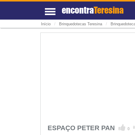
encontra
Teresina
/
/
Início
Brinquedotecas Teresina
Brinquedoteca
ESPAÇO PETER PAN
0