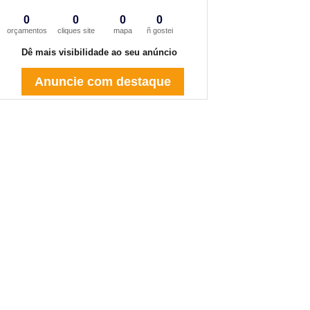
0
0
0
0
orçamentos
cliques site
mapa
ñ gostei
Dê mais visibilidade ao seu anúncio
Anuncie com destaque