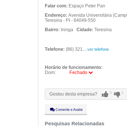
Falar com:
Espaço Peter Pan
Endereço:
Avenida Universitária (Campus 
Teresina - PI - 64049-550
Bairro:
Ininga
Cidade:
Teresina
Telefone:
(86) 3215-5625
ver telefone
Horário de funcionamento:
Dom:
Fechado
Seg:
09:00 - 18:00
Ter:
09:00 - 18:00
Qua:
09:00 - 18:00
0
0
Gostou desta empresa?
Qui:
09:00 - 18:00
Sex:
09:00 - 18:00
Sáb:
Fechado
Comente e Avalie
Dom:
Fechado
Pesquisas Relacionadas