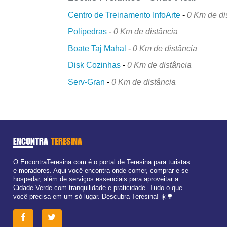
Centro de Treinamento InfoArte
-
0 Km de di
Polipedras
-
0 Km de distância
Boate Taj Mahal
-
0 Km de distância
Disk Cozinhas
-
0 Km de distância
Serv-Gran
-
0 Km de distância
ENCONTRA
TERESINA
O EncontraTeresina.com é o portal de Teresina para turistas
e moradores. Aqui você encontra onde comer, comprar e se
hospedar, além de serviços essenciais para aproveitar a
Cidade Verde com tranquilidade e praticidade. Tudo o que
você precisa em um só lugar. Descubra Teresina! ☀️🌳