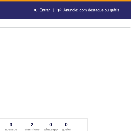
Entrar
|
Anuncie:
com destaque
ou
grátis
3
2
0
0
acessos
viram fone
whatsapp
gostei