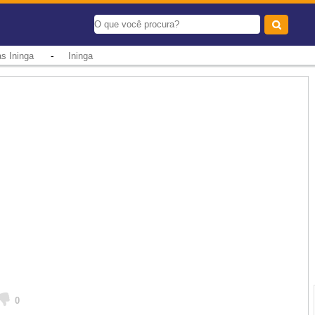
-
s Ininga
Ininga
0