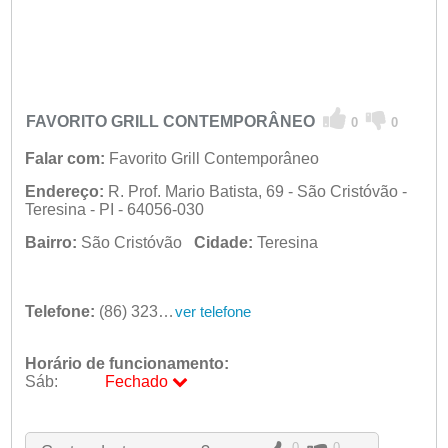
FAVORITO GRILL CONTEMPORÂNEO
0
0
Falar com:
Favorito Grill Contemporâneo
Endereço:
R. Prof. Mario Batista, 69 - São Cristóvão -
Teresina - PI - 64056-030
Bairro:
São Cristóvão
Cidade:
Teresina
Telefone:
(86) 3233-3085
ver telefone
Horário de funcionamento:
Sáb:
Fechado
Seg:
09:00 - 18:00
Ter:
09:00 - 18:00
Qua:
09:00 - 18:00
0
0