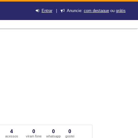
Entrar
|
Anuncie:
com destaque
ou
grátis
4
0
0
0
acessos
viram fone
whatsapp
gostei