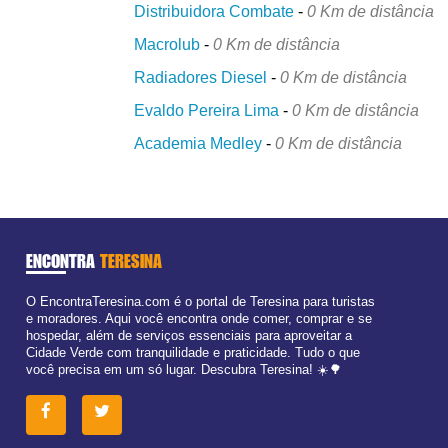
Distribuidora Combate
-
0 Km de distância
Macrolub
-
0 Km de distância
Radiadores Diesel
-
0 Km de distância
Evaldo Pereira Lima
-
0 Km de distância
Academia Medley
-
0 Km de distância
ENCONTRA
TERESINA
O EncontraTeresina.com é o portal de Teresina para turistas
e moradores. Aqui você encontra onde comer, comprar e se
hospedar, além de serviços essenciais para aproveitar a
Cidade Verde com tranquilidade e praticidade. Tudo o que
você precisa em um só lugar. Descubra Teresina! ☀️🌳