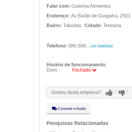
Falar com:
Guleima Alimentos
Endereço:
Av Barão de Gurguéia, 2501 -
Bairro:
Tabuleta
Cidade:
Teresina
Telefone:
(86) 3081-4609
ver telefone
Horário de funcionamento:
Dom:
Fechado
Seg:
09:00 - 18:00
Ter:
09:00 - 18:00
Qua:
09:00 - 18:00
0
0
Gostou desta empresa?
Qui:
09:00 - 18:00
Sex:
09:00 - 18:00
Sáb:
Fechado
Comente e Avalie
Dom:
Fechado
Pesquisas Relacionadas