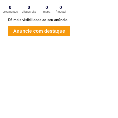
0
0
0
0
orçamentos
cliques site
mapa
ñ gostei
Dê mais visibilidade ao seu anúncio
Anuncie com destaque