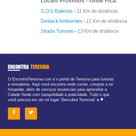
Locais Próximos - Onde Fica:
S.O.S Baterias
-
11 Km de distância
Destack Ambientes
-
11 Km de distância
Strada Turismo
-
13 Km de distância
ENCONTRA
TERESINA
O EncontraTeresina.com é o portal de Teresina para turistas
e moradores. Aqui você encontra onde comer, comprar e se
hospedar, além de serviços essenciais para aproveitar a
Cidade Verde com tranquilidade e praticidade. Tudo o que
você precisa em um só lugar. Descubra Teresina! ☀️🌳