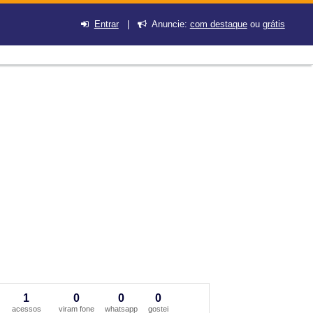
Entrar
|
Anuncie:
com destaque
ou
grátis
1
0
0
0
acessos
viram fone
whatsapp
gostei