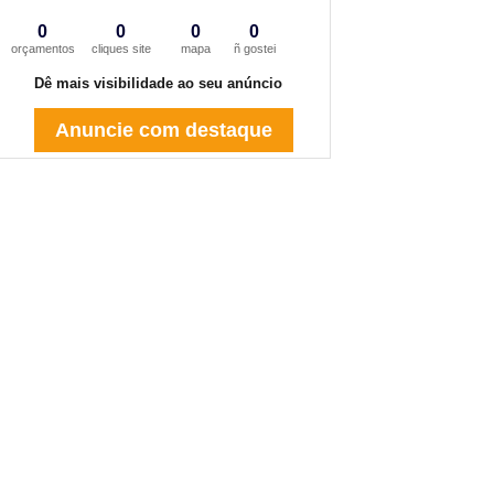
0
0
0
0
orçamentos
cliques site
mapa
ñ gostei
Dê mais visibilidade ao seu anúncio
Anuncie com destaque