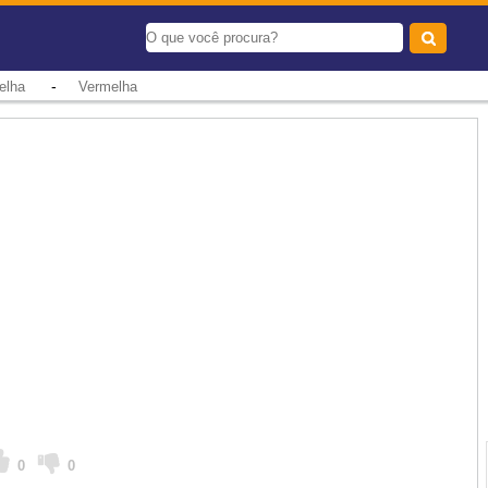
-
elha
Vermelha
0
0