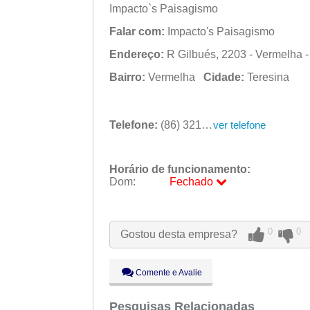
Impacto`s Paisagismo
Falar com:
Impacto's Paisagismo
Endereço:
R Gilbués, 2203 - Vermelha - 
Bairro:
Vermelha
Cidade:
Teresina
Telefone:
(86) 3218-2263
ver telefone
Horário de funcionamento:
Dom:
Fechado
Seg:
09:00 - 18:00
Ter:
09:00 - 18:00
Qua:
09:00 - 18:00
0
0
Gostou desta empresa?
Qui:
09:00 - 18:00
Sex:
09:00 - 18:00
Sáb:
Fechado
Comente e Avalie
Dom:
Fechado
Pesquisas Relacionadas