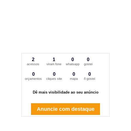
2
1
0
0
acessos
viram fone
whatsapp
gostei
0
0
0
0
orçamentos
cliques site
mapa
ñ gostei
Dê mais visibilidade ao seu anúncio
Anuncie com destaque