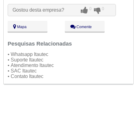
Ter:
09:00 - 18:00
Qua:
09:00 - 18:00
0
0
Gostou desta empresa?
Qui:
09:00 - 18:00
Sex:
09:00 - 18:00
Sáb:
Fechado
Mapa
Comente
Dom:
Fechado
Pesquisas Relacionadas
• Whatsapp Itautec
• Suporte Itautec
• Atendimento Itautec
• SAC Itautec
• Contato Itautec