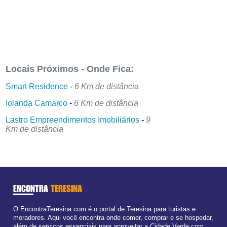
Locais Próximos - Onde Fica:
Smart Residence
-
6 Km de distância
Iolanda Camarco
-
6 Km de distância
Lastro Empreendimentos Imobiliários
-
9
Km de distância
ENCONTRA
TERESINA
O EncontraTeresina.com é o portal de Teresina para turistas e
moradores. Aqui você encontra onde comer, comprar e se hospedar,
além de serviços essenciais para aproveitar a Cidade Verde com