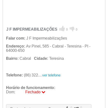
J F IMPERMEABILIZAÇÕES
0
0
Falar com:
J F Impermeabilizações
Endereço:
Av Pinel, 585 - Cabral - Teresina - PI -
64000-650
Bairro:
Cabral
Cidade:
Teresina
Telefone:
(86) 3221-6002
ver telefone
Horário de funcionamento:
Dom:
Fechado
Seg:
09:00 - 18:00
Ter:
09:00 - 18:00
Qua:
09:00 - 18:00
0
0