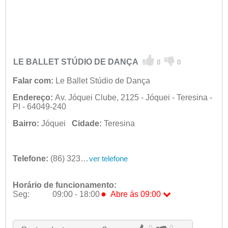
LE BALLET STÚDIO DE DANÇA
0
0
Falar com:
Le Ballet Stúdio de Dança
Endereço:
Av. Jóquei Clube, 2125 - Jóquei - Teresina -
PI - 64049-240
Bairro:
Jóquei
Cidade:
Teresina
Telefone:
(86) 3233-5848
ver telefone
Horário de funcionamento:
●
Seg:
09:00 - 18:00
Abre ás 09:00
●
Seg:
09:00 - 18:00
Abre ás 09:00
Ter:
09:00 - 18:00
Qua:
09:00 - 18:00
0
0