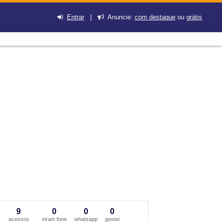
Entrar
|
Anuncie:
com destaque
ou
grátis
9
0
0
0
acessos
viram fone
whatsapp
gostei