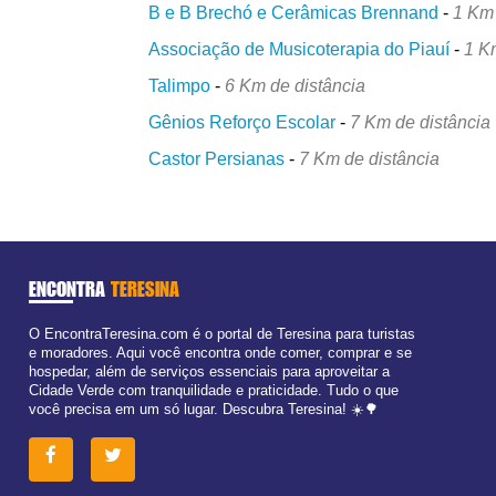
B e B Brechó e Cerâmicas Brennand
-
1 Km 
Associação de Musicoterapia do Piauí
-
1 K
Talimpo
-
6 Km de distância
Gênios Reforço Escolar
-
7 Km de distância
Castor Persianas
-
7 Km de distância
ENCONTRA
TERESINA
O EncontraTeresina.com é o portal de Teresina para turistas
e moradores. Aqui você encontra onde comer, comprar e se
hospedar, além de serviços essenciais para aproveitar a
Cidade Verde com tranquilidade e praticidade. Tudo o que
você precisa em um só lugar. Descubra Teresina! ☀️🌳