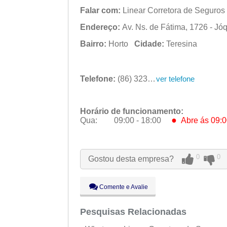
Falar com:
Linear Corretora de Seguros
Endereço:
Av. Ns. de Fátima, 1726 - Jóq
Bairro:
Horto
Cidade:
Teresina
Telefone:
(86) 3233-2000
ver telefone
Horário de funcionamento:
●
Qua:
09:00 - 18:00
Abre ás 09:0
Seg:
09:00 - 18:00
Ter:
09:00 - 18:00
●
Qua:
09:00 - 18:00
Abre ás 09:
0
0
Gostou desta empresa?
Qui:
09:00 - 18:00
Sex:
09:00 - 18:00
Sáb:
Fechado
Comente e Avalie
Dom:
Fechado
Pesquisas Relacionadas