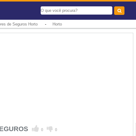
-
ores de Seguros Horto
Horto
 SEGUROS
0
0