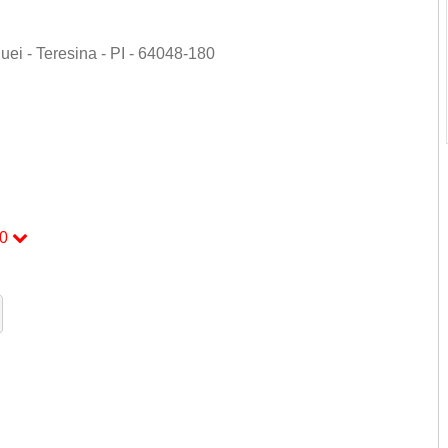
uei - Teresina - PI - 64048-180
0
00