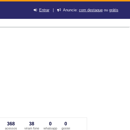
Entrar
|
Anuncie:
com destaque
ou
grátis
368
38
0
0
acessos
viram fone
whatsapp
gostei