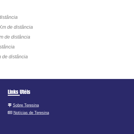
istância
Km de distância
m de distância
stância
 de distância
Links Utéis
Sobre Teresina
Notícias de Teresina