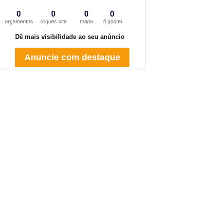
0
0
0
0
orçamentos
cliques site
mapa
ñ gostei
Dê mais visibilidade ao seu anúncio
Anuncie com destaque