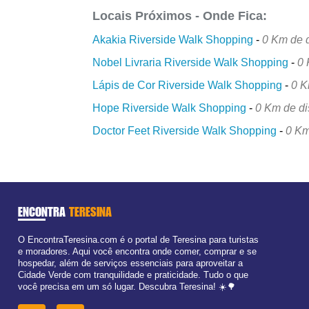
Locais Próximos - Onde Fica:
Akakia Riverside Walk Shopping
-
0 Km de d
Nobel Livraria Riverside Walk Shopping
-
0 
Lápis de Cor Riverside Walk Shopping
-
0 K
Hope Riverside Walk Shopping
-
0 Km de di
Doctor Feet Riverside Walk Shopping
-
0 Km
ENCONTRA
TERESINA
O EncontraTeresina.com é o portal de Teresina para turistas
e moradores. Aqui você encontra onde comer, comprar e se
hospedar, além de serviços essenciais para aproveitar a
Cidade Verde com tranquilidade e praticidade. Tudo o que
você precisa em um só lugar. Descubra Teresina! ☀️🌳