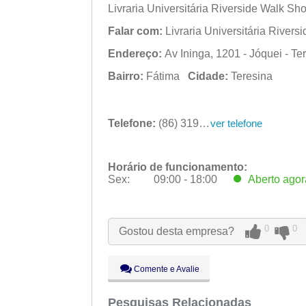
Livraria Universitária Riverside Walk Shop
Falar com:
Livraria Universitária River
Endereço:
Av Ininga, 1201 - Jóquei - Te
Bairro:
Fátima
Cidade:
Teresina
Telefone:
(86) 3194-0600
ver telefone
Horário de funcionamento:
Sex:
09:00 - 18:00
Aberto
agor
Seg:
09:00 - 18:00
Ter:
09:00 - 18:00
Qua:
09:00 - 18:00
0
0
Gostou desta empresa?
Qui:
09:00 - 18:00
Sex:
09:00 - 18:00
Aberto
agor
Sáb:
Fechado
Comente e Avalie
Dom:
Fechado
Pesquisas Relacionadas