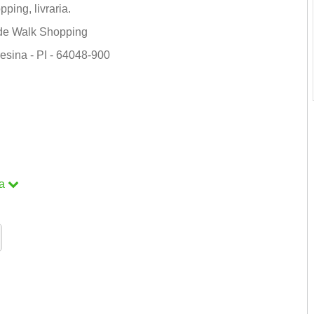
ping, livraria.
side Walk Shopping
resina - PI - 64048-900
a
a