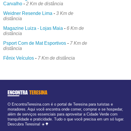
Carvalho
-
2 Km de distância
Weidner Resende Lima
-
3 Km de
distância
Magazine Luiza - Lojas Maia
-
6 Km de
distância
Psport Com de Mat Esportivos
-
7 Km de
distância
Fênix Veículos
-
7 Km de distância
ENCONTRA
TERESINA
O EncontraTeresina.com é o portal de Teresina para turistas e
moradores. Aqui você encontra onde comer, comprar e se hospedar,
além de serviços essenciais para aproveitar a Cidade Verde com
tranquilidade e praticidade. Tudo o que você precisa em um só lugar.
Descubra Teresina! ☀️🌳