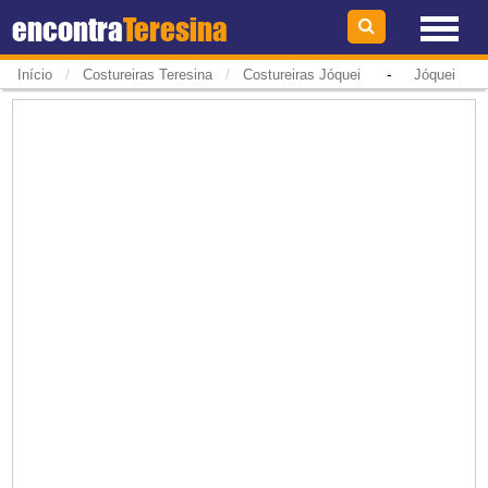
encontra
Teresina
/
/
-
Início
Costureiras Teresina
Costureiras Jóquei
Jóquei