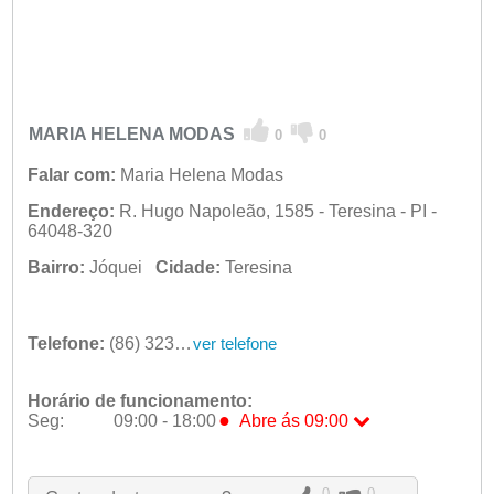
MARIA HELENA MODAS
0
0
Falar com:
Maria Helena Modas
Endereço:
R. Hugo Napoleão, 1585 - Teresina - PI -
64048-320
Bairro:
Jóquei
Cidade:
Teresina
Telefone:
(86) 3232-6080
ver telefone
Horário de funcionamento:
●
Seg:
09:00 - 18:00
Abre ás 09:00
●
Seg:
09:00 - 18:00
Abre ás 09:00
Ter:
09:00 - 18:00
Qua:
09:00 - 18:00
0
0