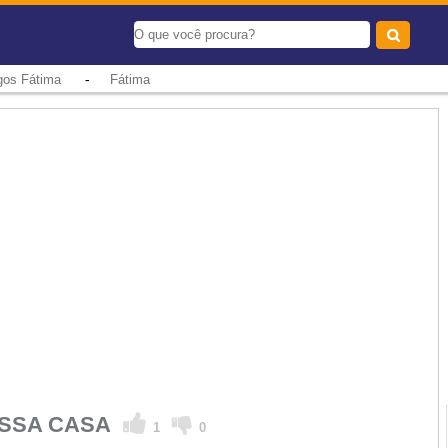
-
igos Fátima
Fátima
OSSA CASA
1
0