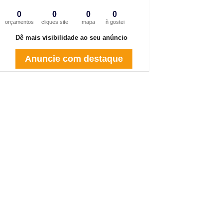
0
0
0
0
orçamentos
cliques site
mapa
ñ gostei
Dê mais visibilidade ao seu anúncio
Anuncie com destaque