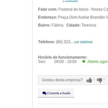
(1
avaliação
)
Falar com:
Pastoral do Idoso - Nossa C
Endereço:
Praça Dom Avelar Brandão Vil
Bairro:
Fátima
Cidade:
Teresina
Telefone:
(86) 3232-1132
ver telefone
Horário de funcionamento:
Sex:
09:00 - 18:00
Aberto
agor
Seg:
09:00 - 18:00
Ter:
09:00 - 18:00
Qua:
09:00 - 18:00
1
0
Gostou desta empresa?
Qui:
09:00 - 18:00
Sex:
09:00 - 18:00
Aberto
agor
Sáb:
Fechado
Comente e Avalie
Dom:
Fechado