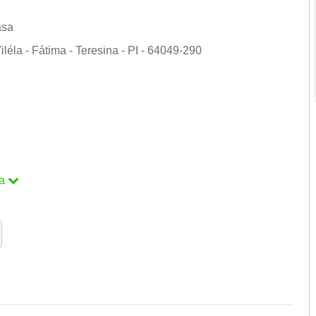
asa
éla - Fátima - Teresina - PI - 64049-290
a
a