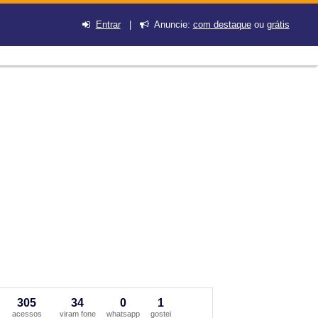
Entrar
|
Anuncie:
com destaque
ou
grátis
305
34
0
1
acessos
viram fone
whatsapp
gostei