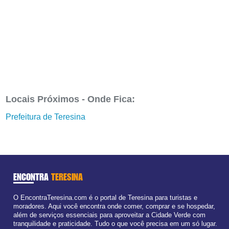
Locais Próximos - Onde Fica:
Prefeitura de Teresina
ENCONTRA
TERESINA
O EncontraTeresina.com é o portal de Teresina para turistas e
moradores. Aqui você encontra onde comer, comprar e se hospedar,
além de serviços essenciais para aproveitar a Cidade Verde com
tranquilidade e praticidade. Tudo o que você precisa em um só lugar.