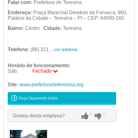
Falar com:
Prefeitura de Teresina
Endereço:
Praça Marechal Deodoro da Fonseca, 860,
Palácio da Cidade – Teresina – PI – CEP: 64000-160
Bairro:
Centro
Cidade:
Teresina
Telefone:
(86) 3215-7512
ver telefone
Horário de funcionamento:
Sáb:
Fechado
Seg:
09:00 - 18:00
Ter:
Site:
www.prefeituradeteresina.org
09:00 - 18:00
Qua:
09:00 - 18:00
Qui:
09:00 - 18:00
Peça Orçamento Grátis
Sex:
09:00 - 18:00
Sáb:
Fechado
Dom:
Fechado
0
0
Gostou desta empresa?