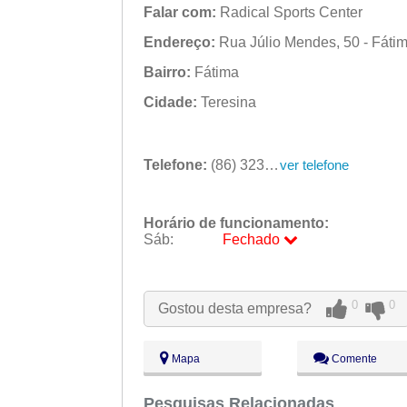
Falar com:
Radical Sports Center
Endereço:
Rua Júlio Mendes, 50 - Fátima
Bairro:
Fátima
Cidade:
Teresina
Telefone:
(86) 3233-7050
ver telefone
Horário de funcionamento:
Sáb:
Fechado
Seg:
09:00 - 18:00
Ter:
09:00 - 18:00
Qua:
09:00 - 18:00
0
0
Gostou desta empresa?
Qui:
09:00 - 18:00
Sex:
09:00 - 18:00
Sáb:
Fechado
Mapa
Comente
Dom:
Fechado
Pesquisas Relacionadas