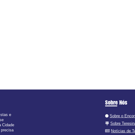
Sobre Nós
istas e
Sobre o Encon
 se
Sobre Teresin
a Cidade
 precisa
Notícias de T