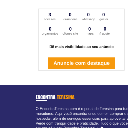
3
0
0
0
acessos
viram fone
whatsapp
gostei
0
0
0
0
orçamentos
cliques site
mapa
ñ gostei
Dê mais visibilidade ao seu anúncio
Anuncie com destaque
ENCONTRA
TERESINA
O EncontraTeresina.com é o portal de Teresina para tur
moradores. Aqui você encontra onde comer, comprar e
hospedar, além de serviços essenciais para aproveitar 
Verde com tranquilidade e praticidade. Tudo o que você