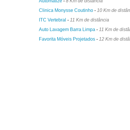
Automatize
-
8 Km de distância
Clinica Monysse Coutinho
-
10 Km de distân
ITC Vertebral
-
11 Km de distância
Auto Lavagem Barra Limpa
-
11 Km de distâ
Favorita Móveis Projetados
-
12 Km de distâ