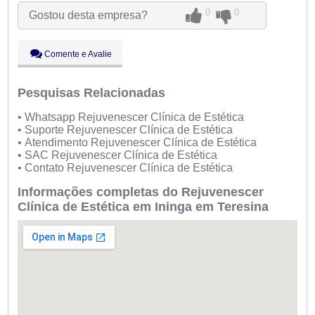
Qua:
09:00 - 18:00
0
0
Gostou desta empresa?
Qui:
09:00 - 18:00
Sex:
09:00 - 18:00
Sáb:
Fechado
Comente e Avalie
Dom:
Fechado
Pesquisas Relacionadas
• Whatsapp Rejuvenescer Clínica de Estética
• Suporte Rejuvenescer Clínica de Estética
• Atendimento Rejuvenescer Clínica de Estética
• SAC Rejuvenescer Clínica de Estética
• Contato Rejuvenescer Clínica de Estética
Informações completas do Rejuvenescer
Clínica de Estética em Ininga em Teresina