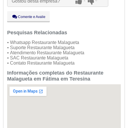
Gostou desta empresa?
●
Qui:
09:00 - 18:00
Fechado
Sex:
09:00 - 18:00
Sáb:
Fechado
Comente e Avalie
Dom:
Fechado
Pesquisas Relacionadas
• Whatsapp Restaurante Malagueta
• Suporte Restaurante Malagueta
• Atendimento Restaurante Malagueta
• SAC Restaurante Malagueta
• Contato Restaurante Malagueta
Informações completas do Restaurante
Malagueta em Fátima em Teresina