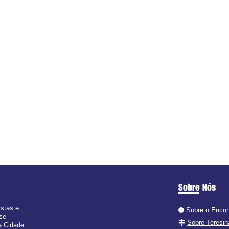
Sobre Nós
istas e
Sobre o Encon
 se
Sobre Teresin
a Cidade