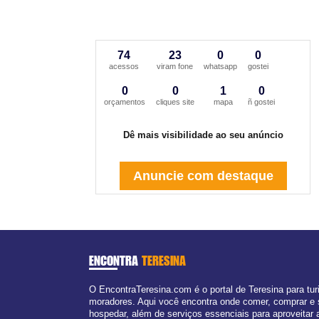
74
23
0
0
acessos
viram fone
whatsapp
gostei
0
0
1
0
orçamentos
cliques site
mapa
ñ gostei
Dê mais visibilidade ao seu anúncio
Anuncie com destaque
ENCONTRA
TERESINA
O EncontraTeresina.com é o portal de Teresina para tur
moradores. Aqui você encontra onde comer, comprar e
hospedar, além de serviços essenciais para aproveitar 