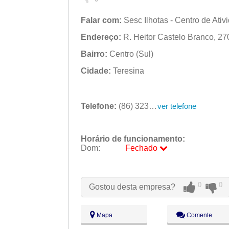
Falar com:
Sesc Ilhotas - Centro de Ativ
Endereço:
R. Heitor Castelo Branco, 270
Bairro:
Centro (Sul)
Cidade:
Teresina
Telefone:
(86) 3230-9950
ver telefone
Horário de funcionamento:
Dom:
Fechado
Seg:
09:00 - 18:00
Ter:
09:00 - 18:00
Qua:
09:00 - 18:00
0
0
Gostou desta empresa?
Qui:
09:00 - 18:00
Sex:
09:00 - 18:00
Sáb:
Fechado
Mapa
Comente
Dom:
Fechado