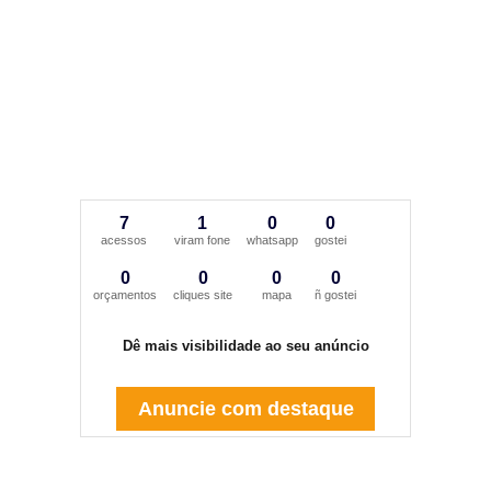
7
1
0
0
acessos
viram fone
whatsapp
gostei
0
0
0
0
orçamentos
cliques site
mapa
ñ gostei
Dê mais visibilidade ao seu anúncio
Anuncie com destaque