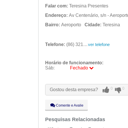
Falar com:
Teresina Presentes
Endereço:
Av Centenário, s/n - Aeroport
Bairro:
Aeroporto
Cidade:
Teresina
Telefone:
(86) 3214-2531
ver telefone
Horário de funcionamento:
Sáb:
Fechado
Seg:
09:00 - 18:00
Ter:
09:00 - 18:00
Qua:
09:00 - 18:00
0
0
Gostou desta empresa?
Qui:
09:00 - 18:00
Sex:
09:00 - 18:00
Sáb:
Fechado
Comente e Avalie
Dom:
Fechado
Pesquisas Relacionadas