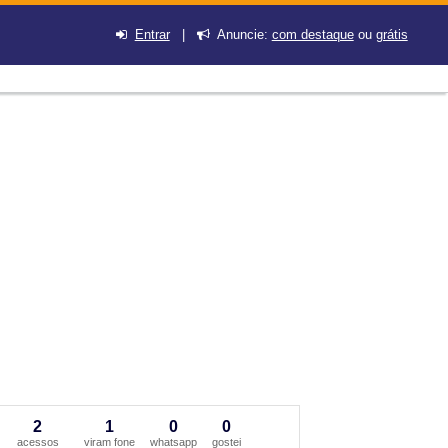
Entrar
|
Anuncie:
com destaque
ou
grátis
2
1
0
0
acessos
viram fone
whatsapp
gostei