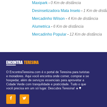
Maxipark
-
0 Km de distância
Desinsetizadora Mata Inseto
-
1 Km de distâ
Mercadinho Wilson
-
4 Km de distância
Alumetrica
-
6 Km de distância
Mercadinho Popular
-
12 Km de distância
ENCONTRA
TERESINA
O EncontraTeresina.com é o portal de Teresina para turistas
e moradores. Aqui você encontra onde comer, comprar e se
hospedar, além de serviços essenciais para aproveitar a
Cidade Verde com tranquilidade e praticidade. Tudo o que
você precisa em um só lugar. Descubra Teresina! ☀️🌳