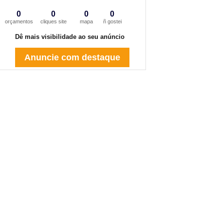
0
0
0
0
orçamentos
cliques site
mapa
ñ gostei
Dê mais visibilidade ao seu anúncio
Anuncie com destaque