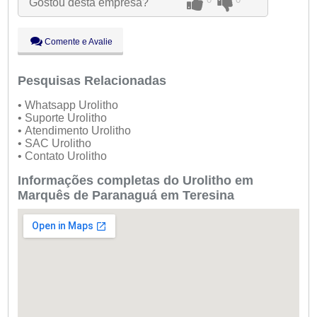
Gostou desta empresa?
Qui:
09:00 - 18:00
Sex:
09:00 - 18:00
Sáb:
Fechado
Comente e Avalie
Dom:
Fechado
Pesquisas Relacionadas
• Whatsapp Urolitho
• Suporte Urolitho
• Atendimento Urolitho
• SAC Urolitho
• Contato Urolitho
Informações completas do Urolitho em
Marquês de Paranaguá em Teresina