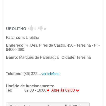
UROLITHO
0
0
Falar com:
Urolitho
Endereço:
R. Des. Pires de Castro, 456 - Teresina - PI -
64000-390
Bairro:
Marquês de Paranaguá
Cidade:
Teresina
Telefone:
(86) 3221-9092
ver telefone
Horário de funcionamento:
●
Ter:
09:00 - 18:00
Abre ás 09:00
Seg:
09:00 - 18:00
●
Ter:
09:00 - 18:00
Abre ás 09:00
Qua:
09:00 - 18:00
0
0