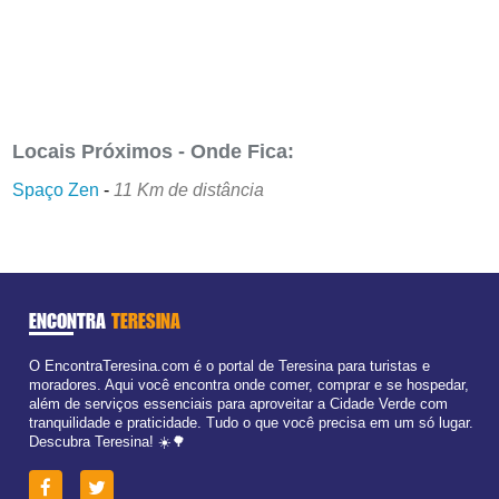
Locais Próximos - Onde Fica:
Spaço Zen
-
11 Km de distância
ENCONTRA
TERESINA
O EncontraTeresina.com é o portal de Teresina para turistas e
moradores. Aqui você encontra onde comer, comprar e se hospedar,
além de serviços essenciais para aproveitar a Cidade Verde com
tranquilidade e praticidade. Tudo o que você precisa em um só lugar.
Descubra Teresina! ☀️🌳