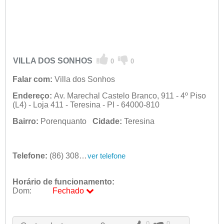
VILLA DOS SONHOS
0
0
Falar com:
Villa dos Sonhos
Endereço:
Av. Marechal Castelo Branco, 911 - 4º Piso
(L4) - Loja 411 - Teresina - PI - 64000-810
Bairro:
Porenquanto
Cidade:
Teresina
Telefone:
(86) 3081-7578
ver telefone
Horário de funcionamento:
Dom:
Fechado
Seg:
09:00 - 18:00
Ter:
09:00 - 18:00
Qua:
09:00 - 18:00
0
0