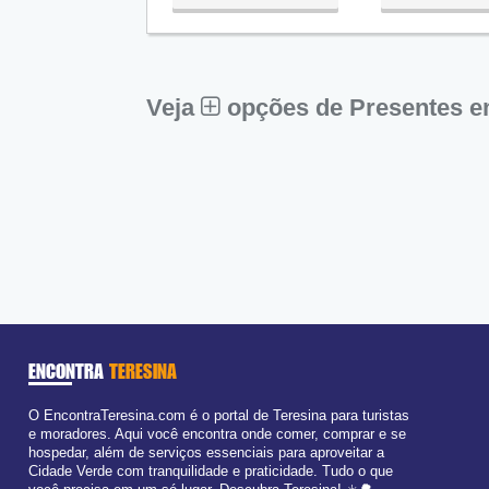
Qua:
09:00 - 18:00
Qui:
09:00 - 18:00
Sex:
09:00 - 18:00
Sáb:
Fechado
Dom:
Fechado
Veja
opções de Presentes e
ENCONTRA
TERESINA
O EncontraTeresina.com é o portal de Teresina para turistas
e moradores. Aqui você encontra onde comer, comprar e se
hospedar, além de serviços essenciais para aproveitar a
Cidade Verde com tranquilidade e praticidade. Tudo o que