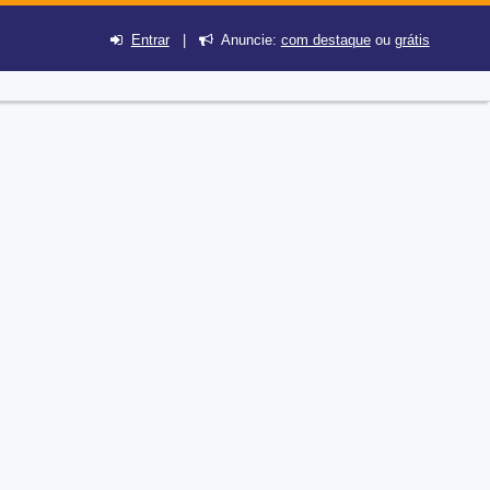
Entrar
|
Anuncie:
com destaque
ou
grátis