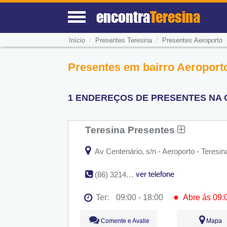
encontra
Teresina
/
/
Início
Presentes Teresina
Presentes Aeroporto
Presentes em bairro Aeroporto
1 ENDEREÇOS DE PRESENTES NA C
Teresina Presentes
Av Centenário, s/n - Aeroporto - Teresin
ver telefone
(86) 3214-2531
●
Ter:
09:00 - 18:00
Abre ás 09:
Seg:
09:00 - 18:00
Comente e Avalie
Mapa
●
Ter:
09:00 - 18:00
Abre ás 09: