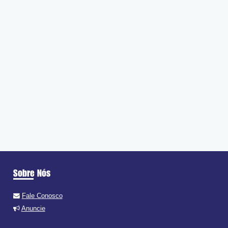
Sobre Nós
Fale Conosco
Anuncie