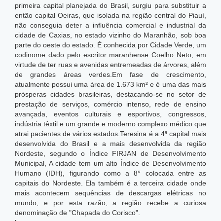
primeira capital planejada do Brasil, surgiu para substituir a
então capital Oeiras, que isolada na região central do Piauí,
não conseguia deter a influência comercial e industrial da
cidade de Caxias, no estado vizinho do Maranhão, sob boa
parte do oeste do estado. É conhecida por Cidade Verde, um
codinome dado pelo escritor maranhense Coelho Neto, em
virtude de ter ruas e avenidas entremeadas de árvores, além
de grandes áreas verdes.Em fase de crescimento,
atualmente possui uma área de 1.673 km² e é uma das mais
prósperas cidades brasileiras, destacando-se no setor de
prestação de serviços, comércio intenso, rede de ensino
avançada, eventos culturais e esportivos, congressos,
indústria têxtil e um grande e moderno complexo médico que
atrai pacientes de vários estados.Teresina é a 4ª capital mais
desenvolvida do Brasil e a mais desenvolvida da região
Nordeste, segundo o Índice FIRJAN de Desenvolvimento
Municipal,
A cidade tem um alto Índice de Desenvolvimento
Humano (IDH), figurando como a 8° colocada entre as
capitais do Nordeste. Ela também é a terceira cidade onde
mais acontecem sequências de descargas elétricas no
mundo,
e por esta razão, a região recebe a curiosa
denominação de "Chapada do Corisco".