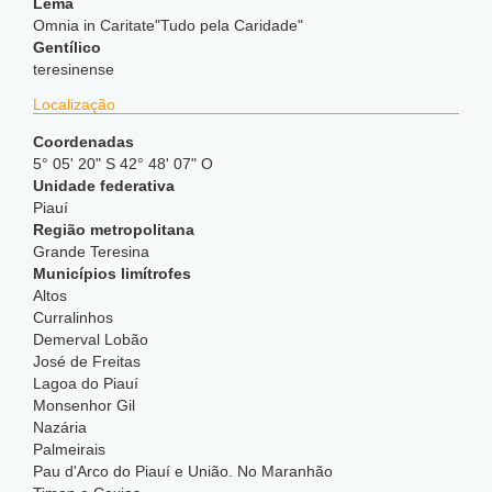
Lema
Omnia in Caritate"Tudo pela Caridade"
Gentílico
teresinense
Localização
Coordenadas
5° 05' 20" S 42° 48' 07" O
Unidade federativa
Piauí
Região metropolitana
Grande Teresina
Municípios limítrofes
Altos
Curralinhos
Demerval Lobão
José de Freitas
Lagoa do Piauí
Monsenhor Gil
Nazária
Palmeirais
Pau d'Arco do Piauí e União. No Maranhão