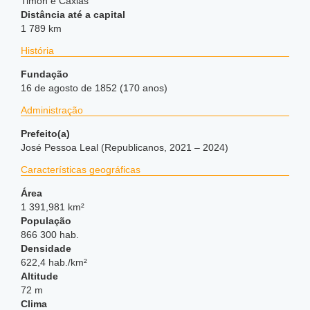
Timon e Caxias
Distância até a capital
1 789 km
História
Fundação
16 de agosto de 1852 (170 anos)
Administração
Prefeito(a)
José Pessoa Leal (Republicanos, 2021 – 2024)
Características geográficas
Área
1 391,981 km²
População
866 300 hab.
Densidade
622,4 hab./km²
Altitude
72 m
Clima