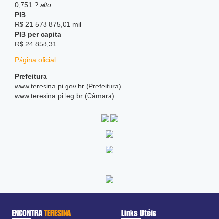
0,751
? alto
PIB
R$ 21 578 875,01 mil
PIB per capita
R$ 24 858,31
Página oficial
Prefeitura
www.teresina.pi.gov.br (Prefeitura)
www.teresina.pi.leg.br (Câmara)
ENCONTRA
TERESINA
Links Utéis