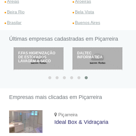
Areias
Aroeiras
Beira Rio
Bela Vista
Brasilar
Buenos Aires
Últimas empresas cadastradas em Piçarreira
ÇÃO
DALTEC
TELHAS MAFRENSE
INFORMÁTICA
O
Empresas mais clicadas em Piçarreira
Piçarreira
Ideal Box & Vidraçaria