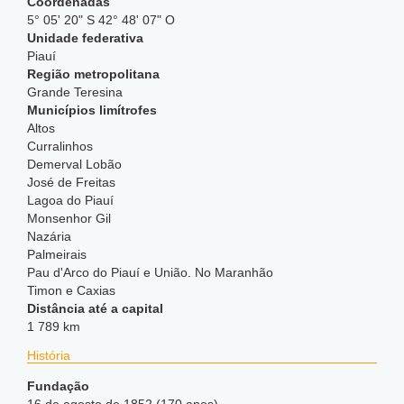
Coordenadas
5° 05' 20" S 42° 48' 07" O
Unidade federativa
Piauí
Região metropolitana
Grande Teresina
Municípios limítrofes
Altos
Curralinhos
Demerval Lobão
José de Freitas
Lagoa do Piauí
Monsenhor Gil
Nazária
Palmeirais
Pau d'Arco do Piauí e União. No Maranhão
Timon e Caxias
Distância até a capital
1 789 km
História
Fundação