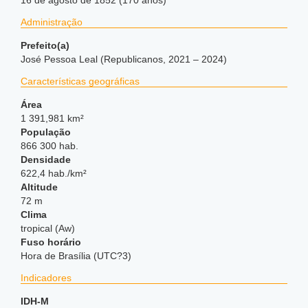
16 de agosto de 1852 (170 anos)
Administração
Prefeito(a)
José Pessoa Leal (Republicanos, 2021 – 2024)
Características geográficas
Área
1 391,981 km²
População
866 300 hab.
Densidade
622,4 hab./km²
Altitude
72 m
Clima
tropical (Aw)
Fuso horário
Hora de Brasília (UTC?3)
Indicadores
IDH-M