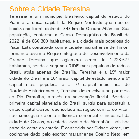
Sobre a Cidade Teresina
Teresina
é um município brasileiro, capital do estado do
Piauí e a única capital da Região Nordeste que não se
localiza no litoral, distando 343 km do Oceano Atlântico. Sua
população, conforme o Censo Demográfico do Brasil de
2022, é de 866.300 habitantes, é a cidade mais populosa do
Piauí. Está conurbada com a cidade maranhense de Timon,
formando assim a Região Integrada de Desenvolvimento da
Grande Teresina, que aglomera cerca de 1.228.672
habitantes, sendo a segunda RIDE mais populosa de todo o
Brasil, atrás apenas de Brasília. Teresina é a 19ª maior
cidade do Brasil e a 16ª maior capital de estado, sendo a 6ª
capital mais populosa e a 7ª capital mais rica do
Nordeste.
Historicamente, Teresina desenvolveu-se por meio
do Rio Parnaíba, através da navegação fluvial. Sendo a
primeira capital planejada do Brasil, surgiu para substituir a
então capital Oeiras, que isolada na região central do Piauí,
não conseguia deter a influência comercial e industrial da
cidade de Caxias, no estado vizinho do Maranhão, sob boa
parte do oeste do estado. É conhecida por Cidade Verde, um
codinome dado pelo escritor maranhense Coelho Neto, em