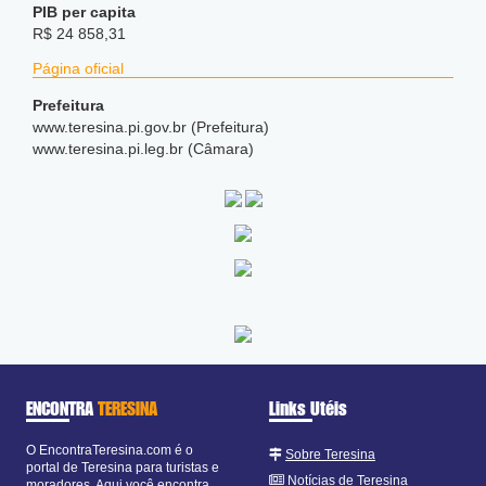
PIB per capita
R$ 24 858,31
Página oficial
Prefeitura
www.teresina.pi.gov.br (Prefeitura)
www.teresina.pi.leg.br (Câmara)
ENCONTRA
TERESINA
Links Utéis
O EncontraTeresina.com é o
Sobre Teresina
portal de Teresina para turistas e
Notícias de Teresina
moradores. Aqui você encontra