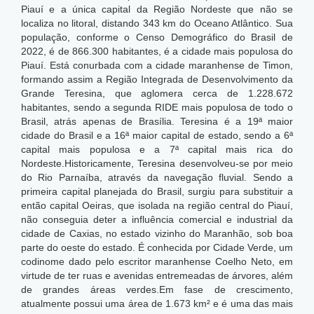
Piauí e a única capital da Região Nordeste que não se
localiza no litoral, distando 343 km do Oceano Atlântico. Sua
população, conforme o Censo Demográfico do Brasil de
2022, é de 866.300 habitantes, é a cidade mais populosa do
Piauí. Está conurbada com a cidade maranhense de Timon,
formando assim a Região Integrada de Desenvolvimento da
Grande Teresina, que aglomera cerca de 1.228.672
habitantes, sendo a segunda RIDE mais populosa de todo o
Brasil, atrás apenas de Brasília. Teresina é a 19ª maior
cidade do Brasil e a 16ª maior capital de estado, sendo a 6ª
capital mais populosa e a 7ª capital mais rica do
Nordeste.
Historicamente, Teresina desenvolveu-se por meio
do Rio Parnaíba, através da navegação fluvial. Sendo a
primeira capital planejada do Brasil, surgiu para substituir a
então capital Oeiras, que isolada na região central do Piauí,
não conseguia deter a influência comercial e industrial da
cidade de Caxias, no estado vizinho do Maranhão, sob boa
parte do oeste do estado. É conhecida por Cidade Verde, um
codinome dado pelo escritor maranhense Coelho Neto, em
virtude de ter ruas e avenidas entremeadas de árvores, além
de grandes áreas verdes.Em fase de crescimento,
atualmente possui uma área de 1.673 km² e é uma das mais