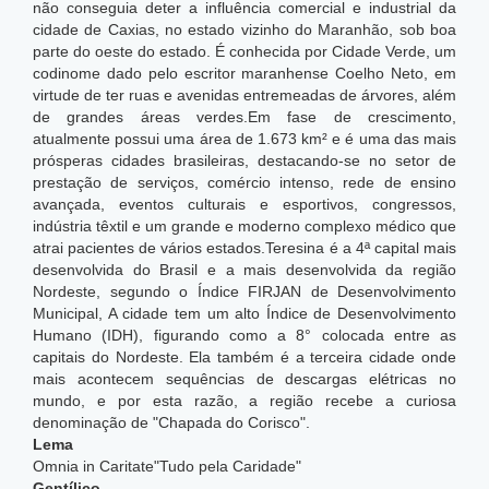
não conseguia deter a influência comercial e industrial da
cidade de Caxias, no estado vizinho do Maranhão, sob boa
parte do oeste do estado. É conhecida por Cidade Verde, um
codinome dado pelo escritor maranhense Coelho Neto, em
virtude de ter ruas e avenidas entremeadas de árvores, além
de grandes áreas verdes.Em fase de crescimento,
atualmente possui uma área de 1.673 km² e é uma das mais
prósperas cidades brasileiras, destacando-se no setor de
prestação de serviços, comércio intenso, rede de ensino
avançada, eventos culturais e esportivos, congressos,
indústria têxtil e um grande e moderno complexo médico que
atrai pacientes de vários estados.Teresina é a 4ª capital mais
desenvolvida do Brasil e a mais desenvolvida da região
Nordeste, segundo o Índice FIRJAN de Desenvolvimento
Municipal,
A cidade tem um alto Índice de Desenvolvimento
Humano (IDH), figurando como a 8° colocada entre as
capitais do Nordeste. Ela também é a terceira cidade onde
mais acontecem sequências de descargas elétricas no
mundo,
e por esta razão, a região recebe a curiosa
denominação de "Chapada do Corisco".
Lema
Omnia in Caritate"Tudo pela Caridade"
Gentílico