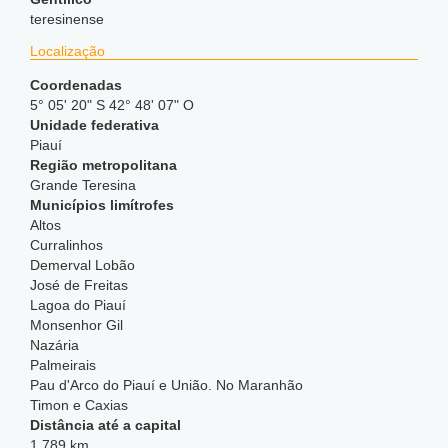
teresinense
Localização
Coordenadas
5° 05' 20" S 42° 48' 07" O
Unidade federativa
Piauí
Região metropolitana
Grande Teresina
Municípios limítrofes
Altos
Curralinhos
Demerval Lobão
José de Freitas
Lagoa do Piauí
Monsenhor Gil
Nazária
Palmeirais
Pau d'Arco do Piauí e União. No Maranhão
Timon e Caxias
Distância até a capital
1 789 km