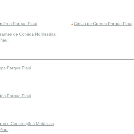
ières Parque Piaui
Casas de Carnes Parque Piaui
rantes de Comida Nordestina
Piaui
ops Parque Piaui
tes Parque Piaui
uras e Construções Metálicas
Piaui