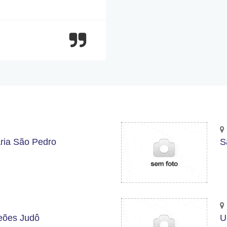
ria São Pedro
S
eões Judô
U