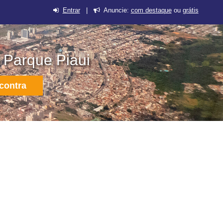
Entrar
|
Anuncie:
com destaque
ou
grátis
 Parque Piaui
contra