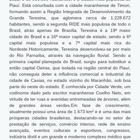
Piauí. Está conurbada com a cidade maranhense de Timon,
formando assim a Região Integrada de Desenvolvimento da
Grande Teresina, que aglomera cerca de 1.228.672
habitantes, sendo a segunda RIDE mais populosa de todo o
Brasil, atrás apenas de Brasília. Teresina é a 19ª maior
cidade do Brasil e a 16ª maior capital de estado, sendo a 6ª
capital mais populosa e a 7ª capital mais rica do
Nordeste.
Historicamente, Teresina desenvolveu-se por meio
do Rio Parnaíba, através da navegação fluvial. Sendo a
primeira capital planejada do Brasil, surgiu para substituir a
então capital Oeiras, que isolada na região central do Piauí,
não conseguia deter a influência comercial e industrial da
cidade de Caxias, no estado vizinho do Maranhão, sob boa
parte do oeste do estado. É conhecida por Cidade Verde, um
codinome dado pelo escritor maranhense Coelho Neto, em
virtude de ter ruas e avenidas entremeadas de árvores, além
de grandes áreas verdes.Em fase de crescimento,
atualmente possui uma área de 1.673 km² e é uma das mais
prósperas cidades brasileiras, destacando-se no setor de
prestação de serviços, comércio intenso, rede de ensino
avançada, eventos culturais e esportivos, congressos,
indústria têxtil e um grande e moderno complexo médico que