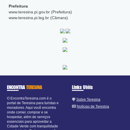
Prefeitura
www.teresina.pi.gov.br (Prefeitura)
www.teresina.pi.leg.br (Câmara)
ENCONTRA
TERESINA
Links Utéis
O EncontraTeresina.com é o
Sobre Teresina
portal de Teresina para turistas e
Notícias de Teresina
moradores. Aqui você encontra
onde comer, comprar e se
hospedar, além de serviços
essenciais para aproveitar a
Cidade Verde com tranquilidade