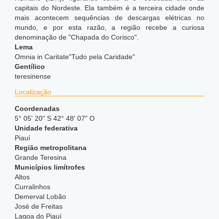
capitais do Nordeste. Ela também é a terceira cidade onde
mais acontecem sequências de descargas elétricas no
mundo,
e por esta razão, a região recebe a curiosa
denominação de "Chapada do Corisco".
Lema
Omnia in Caritate"Tudo pela Caridade"
Gentílico
teresinense
Localização
Coordenadas
5° 05' 20" S 42° 48' 07" O
Unidade federativa
Piauí
Região metropolitana
Grande Teresina
Municípios limítrofes
Altos
Curralinhos
Demerval Lobão
José de Freitas
Lagoa do Piauí