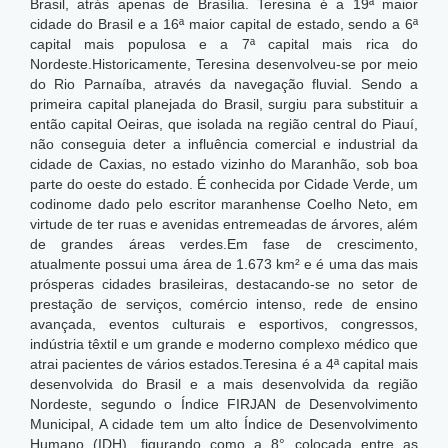
Brasil, atrás apenas de Brasília. Teresina é a 19ª maior
cidade do Brasil e a 16ª maior capital de estado, sendo a 6ª
capital mais populosa e a 7ª capital mais rica do
Nordeste.
Historicamente, Teresina desenvolveu-se por meio
do Rio Parnaíba, através da navegação fluvial. Sendo a
primeira capital planejada do Brasil, surgiu para substituir a
então capital Oeiras, que isolada na região central do Piauí,
não conseguia deter a influência comercial e industrial da
cidade de Caxias, no estado vizinho do Maranhão, sob boa
parte do oeste do estado. É conhecida por Cidade Verde, um
codinome dado pelo escritor maranhense Coelho Neto, em
virtude de ter ruas e avenidas entremeadas de árvores, além
de grandes áreas verdes.Em fase de crescimento,
atualmente possui uma área de 1.673 km² e é uma das mais
prósperas cidades brasileiras, destacando-se no setor de
prestação de serviços, comércio intenso, rede de ensino
avançada, eventos culturais e esportivos, congressos,
indústria têxtil e um grande e moderno complexo médico que
atrai pacientes de vários estados.Teresina é a 4ª capital mais
desenvolvida do Brasil e a mais desenvolvida da região
Nordeste, segundo o Índice FIRJAN de Desenvolvimento
Municipal,
A cidade tem um alto Índice de Desenvolvimento
Humano (IDH), figurando como a 8° colocada entre as