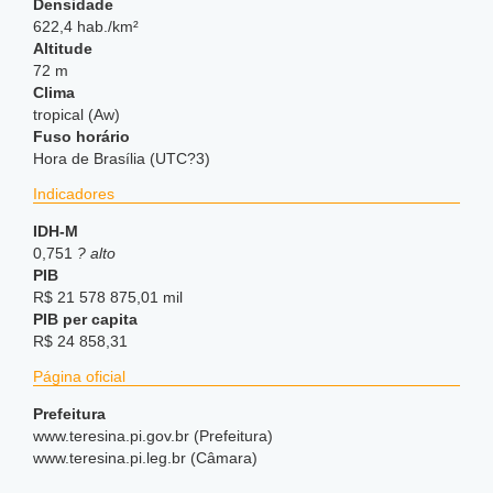
Densidade
622,4 hab./km²
Altitude
72 m
Clima
tropical (Aw)
Fuso horário
Hora de Brasília (UTC?3)
Indicadores
IDH-M
0,751
? alto
PIB
R$ 21 578 875,01 mil
PIB per capita
R$ 24 858,31
Página oficial
Prefeitura
www.teresina.pi.gov.br (Prefeitura)
www.teresina.pi.leg.br (Câmara)