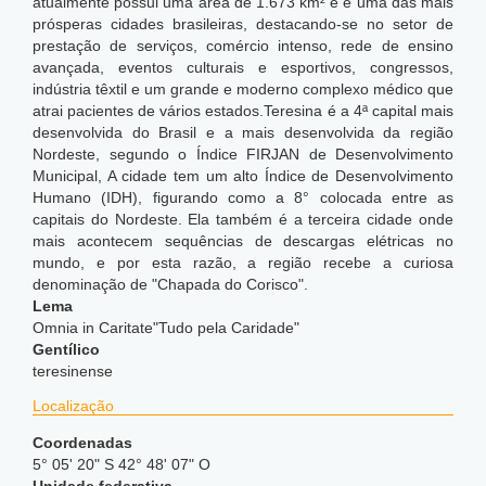
atualmente possui uma área de 1.673 km² e é uma das mais
prósperas cidades brasileiras, destacando-se no setor de
prestação de serviços, comércio intenso, rede de ensino
avançada, eventos culturais e esportivos, congressos,
indústria têxtil e um grande e moderno complexo médico que
atrai pacientes de vários estados.Teresina é a 4ª capital mais
desenvolvida do Brasil e a mais desenvolvida da região
Nordeste, segundo o Índice FIRJAN de Desenvolvimento
Municipal,
A cidade tem um alto Índice de Desenvolvimento
Humano (IDH), figurando como a 8° colocada entre as
capitais do Nordeste. Ela também é a terceira cidade onde
mais acontecem sequências de descargas elétricas no
mundo,
e por esta razão, a região recebe a curiosa
denominação de "Chapada do Corisco".
Lema
Omnia in Caritate"Tudo pela Caridade"
Gentílico
teresinense
Localização
Coordenadas
5° 05' 20" S 42° 48' 07" O