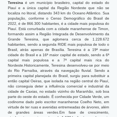
Teresina
é um município brasileiro, capital do estado do
Piauí e a única capital da Região Nordeste que não se
localiza no litoral, distando 343 km do Oceano Atlântico. Sua
população, conforme o Censo Demográfico do Brasil de
2022, é de 866.300 habitantes, é a cidade mais populosa do
Piauí. Está conurbada com a cidade maranhense de Timon,
formando assim a Região Integrada de Desenvolvimento da
Grande Teresina, que aglomera cerca de 1.228.672
habitantes, sendo a segunda RIDE mais populosa de todo o
Brasil, atrás apenas de Brasília. Teresina é a 19ª maior
cidade do Brasil e a 16ª maior capital de estado, sendo a 6ª
capital mais populosa e a 7ª capital mais rica do
Nordeste.
Historicamente, Teresina desenvolveu-se por meio
do Rio Parnaíba, através da navegação fluvial. Sendo a
primeira capital planejada do Brasil, surgiu para substituir a
então capital Oeiras, que isolada na região central do Piauí,
não conseguia deter a influência comercial e industrial da
cidade de Caxias, no estado vizinho do Maranhão, sob boa
parte do oeste do estado. É conhecida por Cidade Verde, um
codinome dado pelo escritor maranhense Coelho Neto, em
virtude de ter ruas e avenidas entremeadas de árvores, além
de grandes áreas verdes.Em fase de crescimento,