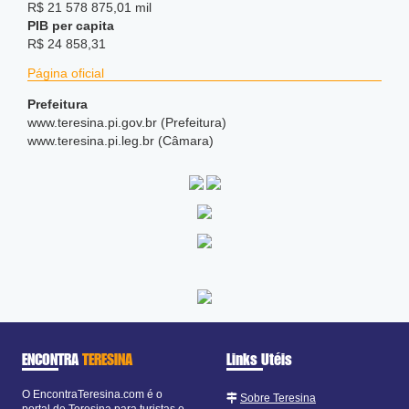
R$ 21 578 875,01 mil
PIB per capita
R$ 24 858,31
Página oficial
Prefeitura
www.teresina.pi.gov.br (Prefeitura)
www.teresina.pi.leg.br (Câmara)
ENCONTRA
TERESINA
Links Utéis
O EncontraTeresina.com é o
Sobre Teresina