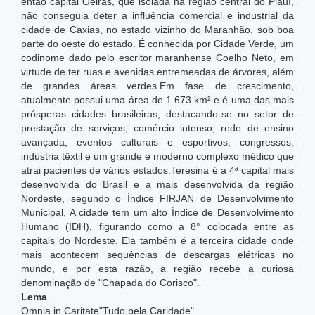
então capital Oeiras, que isolada na região central do Piauí,
não conseguia deter a influência comercial e industrial da
cidade de Caxias, no estado vizinho do Maranhão, sob boa
parte do oeste do estado. É conhecida por Cidade Verde, um
codinome dado pelo escritor maranhense Coelho Neto, em
virtude de ter ruas e avenidas entremeadas de árvores, além
de grandes áreas verdes.Em fase de crescimento,
atualmente possui uma área de 1.673 km² e é uma das mais
prósperas cidades brasileiras, destacando-se no setor de
prestação de serviços, comércio intenso, rede de ensino
avançada, eventos culturais e esportivos, congressos,
indústria têxtil e um grande e moderno complexo médico que
atrai pacientes de vários estados.Teresina é a 4ª capital mais
desenvolvida do Brasil e a mais desenvolvida da região
Nordeste, segundo o Índice FIRJAN de Desenvolvimento
Municipal,
A cidade tem um alto Índice de Desenvolvimento
Humano (IDH), figurando como a 8° colocada entre as
capitais do Nordeste. Ela também é a terceira cidade onde
mais acontecem sequências de descargas elétricas no
mundo,
e por esta razão, a região recebe a curiosa
denominação de "Chapada do Corisco".
Lema
Omnia in Caritate"Tudo pela Caridade"