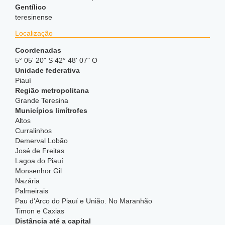
Gentílico
teresinense
Localização
Coordenadas
5° 05' 20" S 42° 48' 07" O
Unidade federativa
Piauí
Região metropolitana
Grande Teresina
Municípios limítrofes
Altos
Curralinhos
Demerval Lobão
José de Freitas
Lagoa do Piauí
Monsenhor Gil
Nazária
Palmeirais
Pau d'Arco do Piauí e União. No Maranhão
Timon e Caxias
Distância até a capital