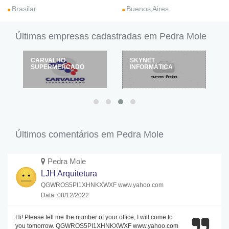
Brasilar
Buenos Aires
Últimas empresas cadastradas em Pedra Mole
CARVALHO
SKYNET
SUPERMERCADO
INFORMÁTICA
Últimos comentários em Pedra Mole
Pedra Mole
LJH Arquitetura
QGWROS5PI1XHNKXWXF www.yahoo.com
Data: 08/12/2022
Hi! Please tell me the number of your office, I will come to
you tomorrow. QGWROS5PI1XHNKXWXF www.yahoo.com