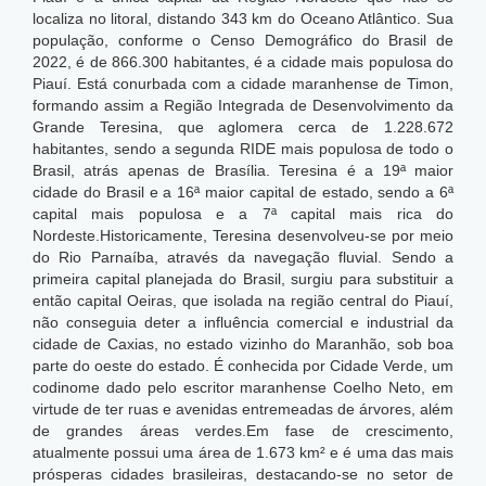
localiza no litoral, distando 343 km do Oceano Atlântico. Sua
população, conforme o Censo Demográfico do Brasil de
2022, é de 866.300 habitantes, é a cidade mais populosa do
Piauí. Está conurbada com a cidade maranhense de Timon,
formando assim a Região Integrada de Desenvolvimento da
Grande Teresina, que aglomera cerca de 1.228.672
habitantes, sendo a segunda RIDE mais populosa de todo o
Brasil, atrás apenas de Brasília. Teresina é a 19ª maior
cidade do Brasil e a 16ª maior capital de estado, sendo a 6ª
capital mais populosa e a 7ª capital mais rica do
Nordeste.
Historicamente, Teresina desenvolveu-se por meio
do Rio Parnaíba, através da navegação fluvial. Sendo a
primeira capital planejada do Brasil, surgiu para substituir a
então capital Oeiras, que isolada na região central do Piauí,
não conseguia deter a influência comercial e industrial da
cidade de Caxias, no estado vizinho do Maranhão, sob boa
parte do oeste do estado. É conhecida por Cidade Verde, um
codinome dado pelo escritor maranhense Coelho Neto, em
virtude de ter ruas e avenidas entremeadas de árvores, além
de grandes áreas verdes.Em fase de crescimento,
atualmente possui uma área de 1.673 km² e é uma das mais
prósperas cidades brasileiras, destacando-se no setor de