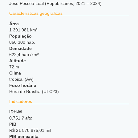
José Pessoa Leal (Republicanos, 2021 – 2024)
Características geográficas
Área
1 391,981 km²
População
866 300 hab.
Densidade
622,4 hab./km²
Altitude
72 m
Clima
tropical (Aw)
Fuso horário
Hora de Brasília (UTC?3)
Indicadores
IDH-M
0,751
? alto
PIB
R$ 21 578 875,01 mil
PIB per capita