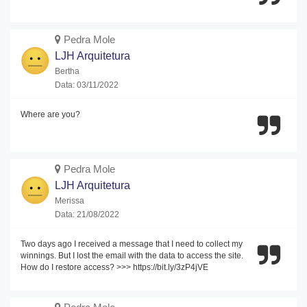
Pedra Mole
LJH Arquitetura
Bertha
Data: 03/11/2022
Where are you?
Pedra Mole
LJH Arquitetura
Merissa
Data: 21/08/2022
Two days ago I received a message that I need to collect my
winnings. But I lost the email with the data to access the site.
How do I restore access? >>> https://bit.ly/3zP4jVE