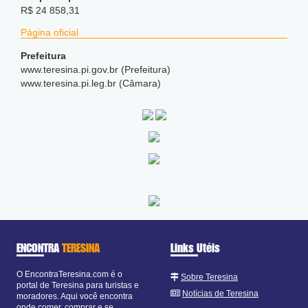
R$ 24 858,31
Página oficial
Prefeitura
www.teresina.pi.gov.br (Prefeitura)
www.teresina.pi.leg.br (Câmara)
ENCONTRA
TERESINA
Links Utéis
O EncontraTeresina.com é o
Sobre Teresina
portal de Teresina para turistas e
Notícias de Teresina
moradores. Aqui você encontra
onde comer, comprar e se