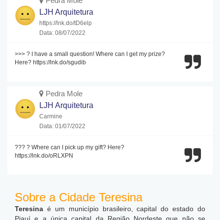
Pedra Mole
LJH Arquitetura
https://lnk.do/tD6elp
Data: 08/07/2022
>>> ? I have a small question! Where can I get my prize?
Here? https://lnk.do/sgudib
Pedra Mole
LJH Arquitetura
Carmine
Data: 01/07/2022
??? ? Where can I pick up my gift? Here?
https://lnk.do/oRLXPN
Sobre a Cidade Teresina
Teresina
é um município brasileiro, capital do estado do
Piauí e a única capital da Região Nordeste que não se