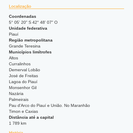
Localização
Coordenadas
5° 05' 20" S 42° 48' 07" O
Unidade federativa
Piauí
Região metropolitana
Grande Teresina
Municípios limítrofes
Altos
Curralinhos
Demerval Lobão
José de Freitas
Lagoa do Piauí
Monsenhor Gil
Nazária
Palmeirais
Pau d'Arco do Piauí e União. No Maranhão
Timon e Caxias
Distância até a capital
1 789 km
História