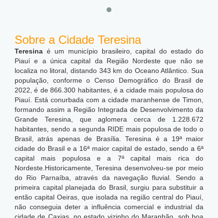
Sobre a Cidade Teresina
Teresina
é um município brasileiro, capital do estado do
Piauí e a única capital da Região Nordeste que não se
localiza no litoral, distando 343 km do Oceano Atlântico. Sua
população, conforme o Censo Demográfico do Brasil de
2022, é de 866.300 habitantes, é a cidade mais populosa do
Piauí. Está conurbada com a cidade maranhense de Timon,
formando assim a Região Integrada de Desenvolvimento da
Grande Teresina, que aglomera cerca de 1.228.672
habitantes, sendo a segunda RIDE mais populosa de todo o
Brasil, atrás apenas de Brasília. Teresina é a 19ª maior
cidade do Brasil e a 16ª maior capital de estado, sendo a 6ª
capital mais populosa e a 7ª capital mais rica do
Nordeste.
Historicamente, Teresina desenvolveu-se por meio
do Rio Parnaíba, através da navegação fluvial. Sendo a
primeira capital planejada do Brasil, surgiu para substituir a
então capital Oeiras, que isolada na região central do Piauí,
não conseguia deter a influência comercial e industrial da
cidade de Caxias, no estado vizinho do Maranhão, sob boa