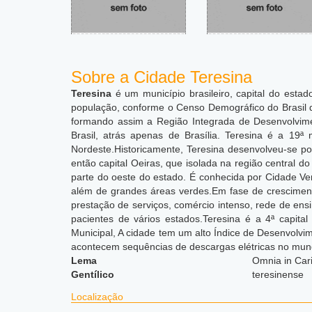
Sobre a Cidade Teresina
Teresina
é um município brasileiro, capital do estad
população, conforme o Censo Demográfico do Brasil 
formando assim a Região Integrada de Desenvolvim
Brasil, atrás apenas de Brasília. Teresina é a 19ª
Nordeste.
Historicamente, Teresina desenvolveu-se por
então capital Oeiras, que isolada na região central d
parte do oeste do estado. É conhecida por Cidade V
além de grandes áreas verdes.Em fase de cresciment
prestação de serviços, comércio intenso, rede de ens
pacientes de vários estados.Teresina é a 4ª capit
Municipal,
A cidade tem um alto Índice de Desenvolvim
acontecem sequências de descargas elétricas no mun
Lema
Omnia in Car
Gentílico
teresinense
Localização