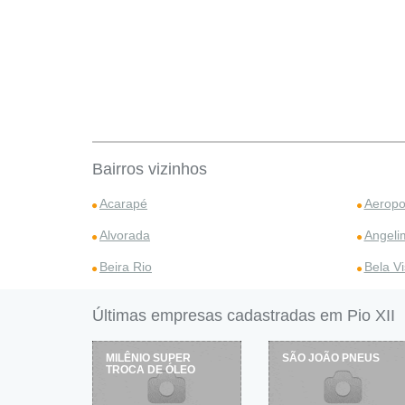
Bairros vizinhos
Acarapé
Aeropo
Alvorada
Angeli
Beira Rio
Bela Vi
Últimas empresas cadastradas em Pio XII
UTO
MILÊNIO SUPER
SÃO JOÃO PNEUS
TROCA DE ÓLEO