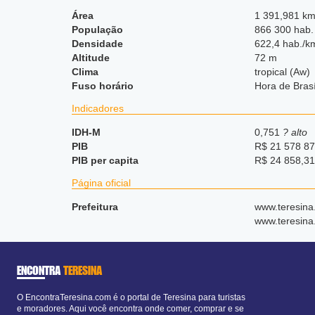
Área
1 391,981 km
População
866 300 hab.
Densidade
622,4 hab./k
Altitude
72 m
Clima
tropical (Aw)
Fuso horário
Hora de Bras
Indicadores
IDH-M
0,751
? alto
PIB
R$ 21 578 87
PIB per capita
R$ 24 858,31
Página oficial
Prefeitura
www.teresina.
www.teresina.
ENCONTRA
TERESINA
O EncontraTeresina.com é o portal de Teresina para turistas
e moradores. Aqui você encontra onde comer, comprar e se