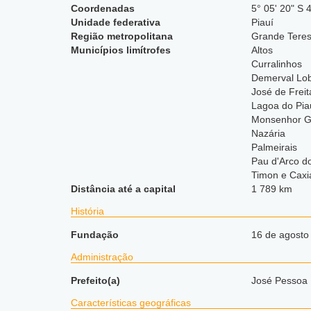
Coordenadas
5° 05' 20" S 
Unidade federativa
Piauí
Região metropolitana
Grande Teres
Municípios limítrofes
Altos
Curralinhos
Demerval Lo
José de Freit
Lagoa do Pia
Monsenhor Gi
Nazária
Palmeirais
Pau d'Arco d
Timon e Caxi
Distância até a capital
1 789 km
História
Fundação
16 de agosto
Administração
Prefeito(a)
José Pessoa 
Características geográficas