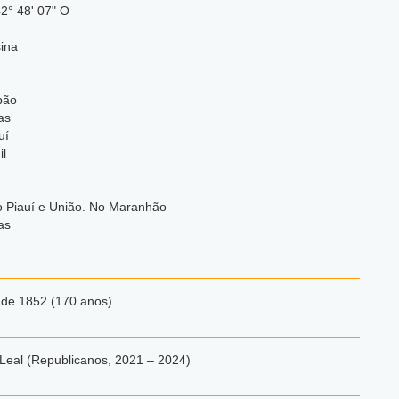
42° 48' 07" O
ina
bão
as
uí
l
o Piauí e União. No Maranhão
as
 de 1852 (170 anos)
Leal (Republicanos, 2021 – 2024)