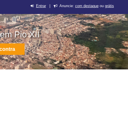
Entrar
|
Anuncie:
com destaque
ou
grátis
em Pio XII
contra