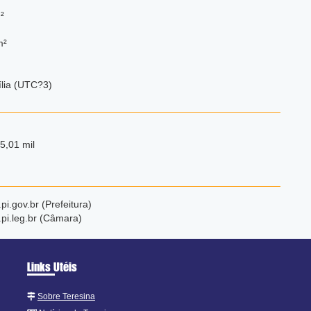
²
m²
ília (UTC?3)
5,01 mil
pi.gov.br (Prefeitura)
pi.leg.br (Câmara)
Links Utéis
Sobre Teresina