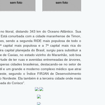
 no litoral, distando 343 km do Oceano Atlântico. Sua
í. Está conurbada com a cidade maranhense de Timon,
tes, sendo a segunda RIDE mais populosa de todo o
ª capital mais populosa e a 7ª capital mais rica do
 capital planejada do Brasil, surgiu para substituir a
dade de Caxias, no estado vizinho do Maranhão, sob boa
tude de ter ruas e avenidas entremeadas de árvores,
eras cidades brasileiras, destacando-se no setor de
êxtil e um grande e moderno complexo médico que atrai
rdeste, segundo o Índice FIRJAN de Desenvolvimento
o Nordeste. Ela também é a terceira cidade onde mais
ada do Corisco".