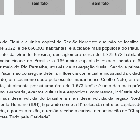
o do Piauí e a única capital da Região Nordeste que não se localiza
de 2022, é de 866.300 habitantes, é a cidade mais populosa do Piau
ento da Grande Teresina, que aglomera cerca de 1.228.672 habitan
 maior cidade do Brasil e a 16ª maior capital de estado, sendo a 6
 meio do Rio Parnaíba, através da navegação fluvial. Sendo a primeira
o Piauí, não conseguia deter a influência comercial e industrial da ci
erde, um codinome dado pelo escritor maranhense Coelho Neto, em vir
o, atualmente possui uma área de 1.673 km² e é uma das mais prósp
ino avançada, eventos culturais e esportivos, congressos, indústria t
al mais desenvolvida do Brasil e a mais desenvolvida da região No
ento Humano (IDH), figurando como a 8° colocada entre as capitais d
do,
e por esta razão, a região recebe a curiosa denominação de "Chap
itate"Tudo pela Caridade"