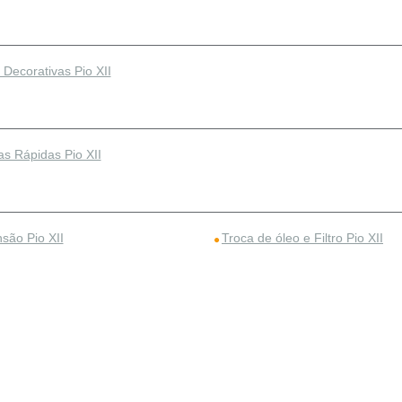
Decorativas Pio XII
as Rápidas Pio XII
são Pio XII
Troca de óleo e Filtro Pio XII