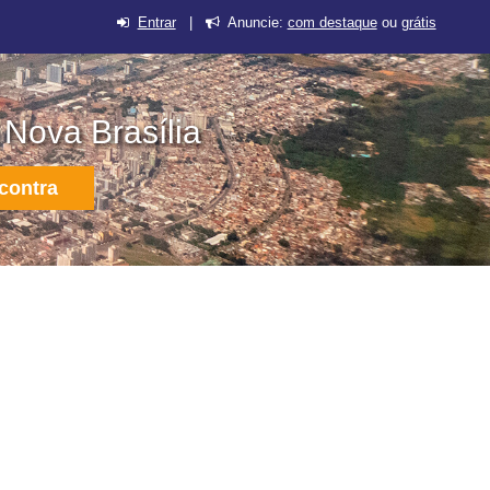
Entrar
|
Anuncie:
com destaque
ou
grátis
 Nova Brasília
contra