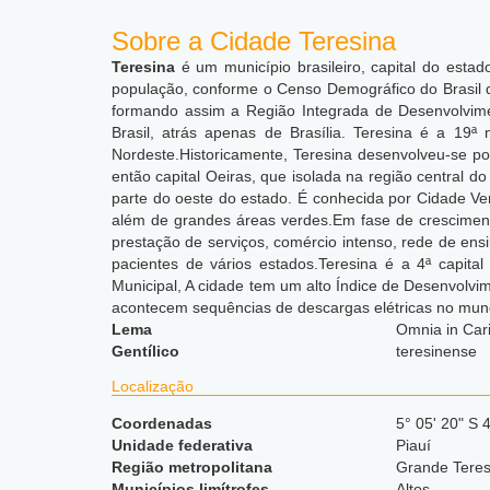
Sobre a Cidade Teresina
Teresina
é um município brasileiro, capital do estad
população, conforme o Censo Demográfico do Brasil 
formando assim a Região Integrada de Desenvolvim
Brasil, atrás apenas de Brasília. Teresina é a 19ª
Nordeste.
Historicamente, Teresina desenvolveu-se por
então capital Oeiras, que isolada na região central d
parte do oeste do estado. É conhecida por Cidade V
além de grandes áreas verdes.Em fase de cresciment
prestação de serviços, comércio intenso, rede de ens
pacientes de vários estados.Teresina é a 4ª capit
Municipal,
A cidade tem um alto Índice de Desenvolvim
acontecem sequências de descargas elétricas no mun
Lema
Omnia in Car
Gentílico
teresinense
Localização
Coordenadas
5° 05' 20" S 
Unidade federativa
Piauí
Região metropolitana
Grande Teres
Municípios limítrofes
Altos