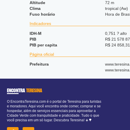
Altitude
72 m
Clima
tropical (Aw)
Fuso horário
Hora de Bras
Indicadores
IDH-M
0,751
? alto
PIB
R$ 21 578 87
PIB per capita
R$ 24 858,31
Página oficial
Prefeitura
www.teresina.
www.teresina.
ENCONTRA
TERESINA
O EncontraTeresina.com é o portal de Teresina para turistas
e moradores. Aqui você encontra onde comer, comprar e se
hospedar, além de serviços essenciais para aproveitar a
Cidade Verde com tranquilidade e praticidade. Tudo o que
você precisa em um só lugar. Descubra Teresina! ☀️🌳