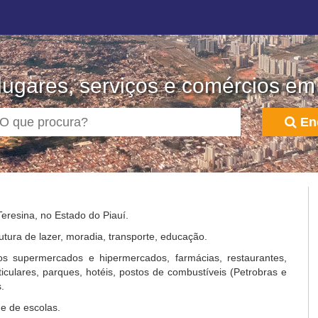
ugares, serviços e comércios em
En
Teresina, no Estado do Piauí.
utura de lazer, moradia, transporte, educação.
s supermercados e hipermercados, farmácias, restaurantes,
rticulares, parques, hotéis, postos de combustíveis (Petrobras e
.
e de escolas.