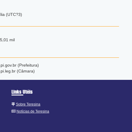
ília (UTC?3)
5,01 mil
pi.gov.br (Prefeitura)
pi.leg.br (Câmara)
Links Utéis
Sobre Teresina
Notícias de Teresina