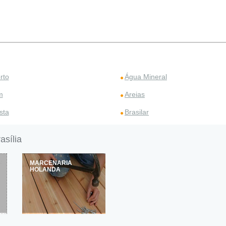
rto
Água Mineral
m
Areias
sta
Brasilar
sília
MARCENARIA
HOLANDA