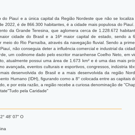
o do Piauí e a única capital da Região Nordeste que não se localiza
de 2022, é de 866.300 habitantes, é a cidade mais populosa do Piau
ento da Grande Teresina, que aglomera cerca de 1.228.672 habitan
 maior cidade do Brasil e a 16ª maior capital de estado, sendo a 6
 meio do Rio Parnaíba, através da navegação fluvial. Sendo a primeira
o Piauí, não conseguia deter a influência comercial e industrial da ci
erde, um codinome dado pelo escritor maranhense Coelho Neto, em vir
o, atualmente possui uma área de 1.673 km² e é uma das mais prósp
ino avançada, eventos culturais e esportivos, congressos, indústria t
al mais desenvolvida do Brasil e a mais desenvolvida da região No
ento Humano (IDH), figurando como a 8° colocada entre as capitais d
do,
e por esta razão, a região recebe a curiosa denominação de "Chap
itate"Tudo pela Caridade"
42° 48' 07" O
ina