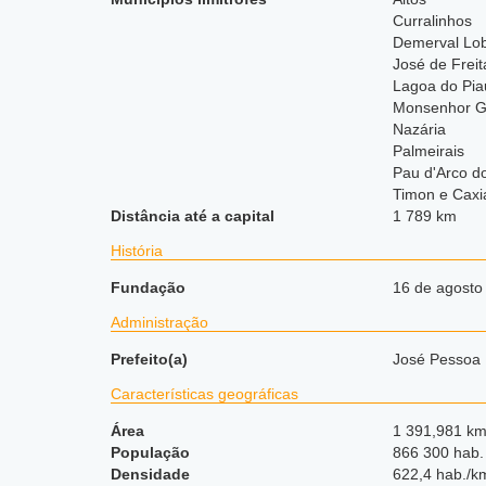
Curralinhos
Demerval Lo
José de Freit
Lagoa do Pia
Monsenhor Gi
Nazária
Palmeirais
Pau d'Arco d
Timon e Caxi
Distância até a capital
1 789 km
História
Fundação
16 de agosto
Administração
Prefeito(a)
José Pessoa 
Características geográficas
Área
1 391,981 km
População
866 300 hab.
Densidade
622,4 hab./k