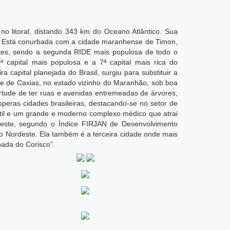
 no litoral, distando 343 km do Oceano Atlântico. Sua
í. Está conurbada com a cidade maranhense de Timon,
tes, sendo a segunda RIDE mais populosa de todo o
ª capital mais populosa e a 7ª capital mais rica do
 capital planejada do Brasil, surgiu para substituir a
dade de Caxias, no estado vizinho do Maranhão, sob boa
tude de ter ruas e avenidas entremeadas de árvores,
eras cidades brasileiras, destacando-se no setor de
êxtil e um grande e moderno complexo médico que atrai
rdeste, segundo o Índice FIRJAN de Desenvolvimento
o Nordeste. Ela também é a terceira cidade onde mais
ada do Corisco".