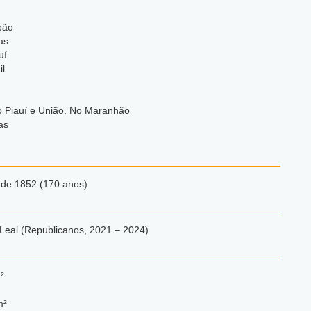
bão
as
uí
l
o Piauí e União. No Maranhão
as
 de 1852 (170 anos)
Leal (Republicanos, 2021 – 2024)
²
m²