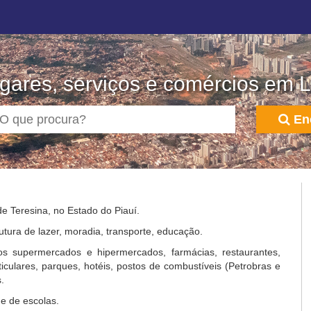
gares, serviços e comércios em L
En
de Teresina, no Estado do Piauí.
utura de lazer, moradia, transporte, educação.
s supermercados e hipermercados, farmácias, restaurantes,
rticulares, parques, hotéis, postos de combustíveis (Petrobras e
.
e de escolas.