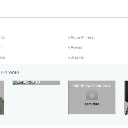
rto
Água Mineral
m
Areias
sta
Brasilar
 Parente
METAL - TETO
EXPRESSO FLORIANO