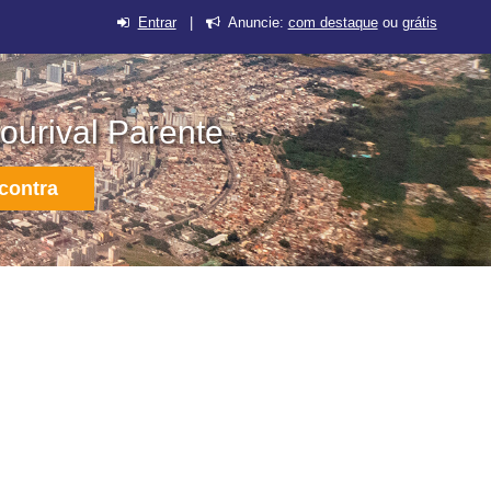
Entrar
|
Anuncie:
com destaque
ou
grátis
ourival Parente
contra