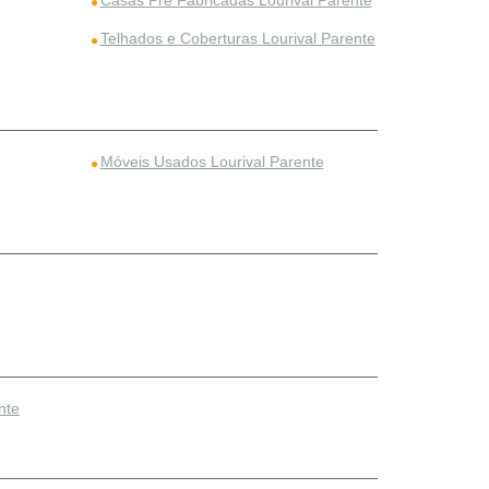
Casas Pré Fabricadas Lourival Parente
Telhados e Coberturas Lourival Parente
Móveis Usados Lourival Parente
nte