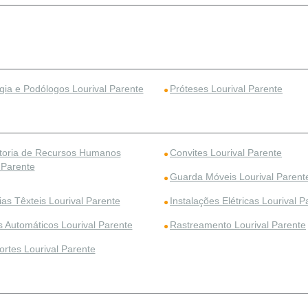
gia e Podólogos Lourival Parente
Próteses Lourival Parente
toria de Recursos Humanos
Convites Lourival Parente
 Parente
Guarda Móveis Lourival Parent
ias Têxteis Lourival Parente
Instalações Elétricas Lourival P
s Automáticos Lourival Parente
Rastreamento Lourival Parente
ortes Lourival Parente